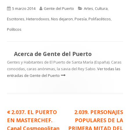
Publicado
Autor
Categorías
5 marzo 2014
Gente del Puerto
Artes
,
Cultura
,
el
Escritores
,
Heterodoxos
,
Nos dejaron
,
Poesía
,
Polifacéticos
,
Políticos
Acerca de
Gente del Puerto
Gentes y Habitantes de El Puerto de Santa María (España). Caras
conocidas, caras anónimas, la savia del Rey Sabio.
Ver todas las
entradas de Gente del Puerto
Artículo
Artículo
2.037. EL PUERTO
2.039. PERSONAJES
Navegación
anterior
siguiente
EN MASTERCHEF.
POPULARES DE LA
de
Canal Cosmopolitan
PRIMERA MITAD DEL