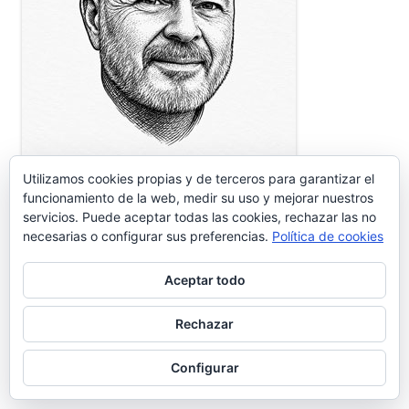
Utilizamos cookies propias y de terceros para garantizar el
funcionamiento de la web, medir su uso y mejorar nuestros
Portuense de adopción establecido hace mas de 35 años en
servicios. Puede aceptar todas las cookies, rechazar las no
nuestra Ciudad. Impulsor de diferentes proyectos
necesarias o configurar sus preferencias.
Política de cookies
empresariales relacionados con las nuevas tecnologías, es
CISO, experto en comunicación, aplicaciones informáticas y
Aceptar todo
Redes.
comercial@gentedelpuerto.com
Rechazar
Configurar
Página alojada en: