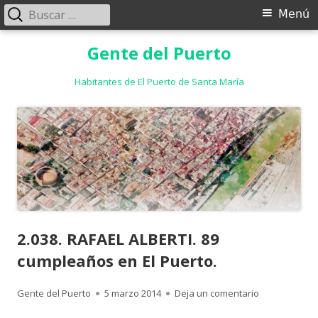
Buscar:
Menú
Menú
principal
Saltar
Gente del Puerto
al
contenido
Habitantes de El Puerto de Santa María
2.038. RAFAEL ALBERTI. 89
cumpleaños en El Puerto.
Autor
Publicado
para 2.038. R
Gente del Puerto
5 marzo 2014
Deja un comentario
el