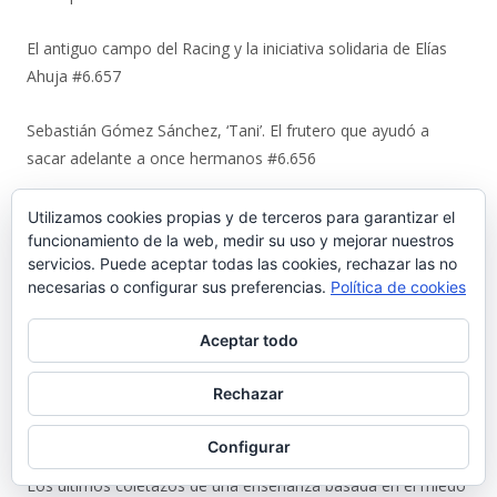
El antiguo campo del Racing y la iniciativa solidaria de Elías
Ahuja #6.657
Sebastián Gómez Sánchez, ‘Tani’. El frutero que ayudó a
sacar adelante a once hermanos #6.656
La viñeta de Alberto Castrelo. Se hacen fiestas a domicilio
Utilizamos cookies propias y de terceros para garantizar el
#6.655
funcionamiento de la web, medir su uso y mejorar nuestros
servicios. Puede aceptar todas las cookies, rechazar las no
necesarias o configurar sus preferencias.
Política de cookies
Cuando «el Pavirri» llevaba a El Puerto en la garganta #6.654
Aceptar todo
Luis Suárez Ávila y Pepita Lena: una tertulia de 2004 sobre el
centro histórico que El Puerto estaba perdiendo #6.653
Rechazar
Urbaluz, cuando El Puerto se vistió la americana #6.652
Configurar
Los últimos coletazos de una enseñanza basada en el miedo