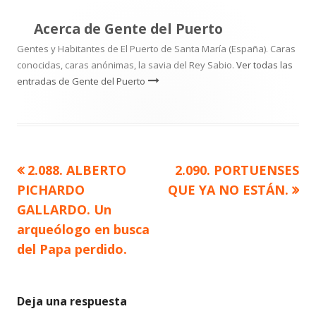
Acerca de
Gente del Puerto
Gentes y Habitantes de El Puerto de Santa María (España). Caras
conocidas, caras anónimas, la savia del Rey Sabio.
Ver todas las
entradas de Gente del Puerto
Artículo
Artículo
2.088. ALBERTO
2.090. PORTUENSES
Navegación
anterior
siguiente
PICHARDO
QUE YA NO ESTÁN.
de
GALLARDO. Un
arqueólogo en busca
entradas
del Papa perdido.
Deja una respuesta