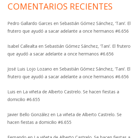
COMENTARIOS RECIENTES
Pedro Gallardo Garces
en
Sebastián Gómez Sánchez, ‘Tani’. El
frutero que ayudó a sacar adelante a once hermanos #6.656
Isabel Callealta
en
Sebastián Gómez Sánchez, ‘Tani’. El frutero
que ayudó a sacar adelante a once hermanos #6.656
José Luis Lojo Lozano
en
Sebastián Gómez Sánchez, ‘Tani’. El
frutero que ayudó a sacar adelante a once hermanos #6.656
Luis
en
La viñeta de Alberto Castrelo. Se hacen fiestas a
domicilio #6.655
Javier Bello González
en
La viñeta de Alberto Castrelo. Se
hacen fiestas a domicilio #6.655
Fernando
en
La viñeta de Alberto Castrelo. Se hacen fiestas a