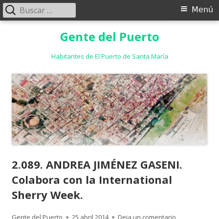
Buscar:
Menú
Menú
principal
Saltar
Gente del Puerto
al
contenido
Habitantes de El Puerto de Santa María
2.089. ANDREA JIMÉNEZ GASENI.
Colabora con la International
Sherry Week.
Autor
Publicado
para 2.089. AN
Gente del Puerto
25 abril 2014
Deja un comentario