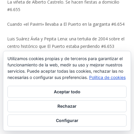
La viñeta de Alberto Castrelo. Se hacen fiestas a domicilio
#6.655
Cuando «el Pavirri» llevaba a El Puerto en la garganta #6.654
Luis Suárez Ávila y Pepita Lena: una tertulia de 2004 sobre el
centro histórico que El Puerto estaba perdiendo #6.653
Utilizamos cookies propias y de terceros para garantizar el
Urbaluz, cuando El Puerto se vistió la americana #6.652
funcionamiento de la web, medir su uso y mejorar nuestros
servicios. Puede aceptar todas las cookies, rechazar las no
Los últimos coletazos de una enseñanza basada en el miedo
necesarias o configurar sus preferencias.
Política de cookies
#6.651
Aceptar todo
En 1970, bendición de los espigones de Poniente y Levante
#6.650
Rechazar
El Coto de la Isleta y Valdelagrana. Geohistoria de un espacio
Configurar
entre el mar y las marismas #6.649