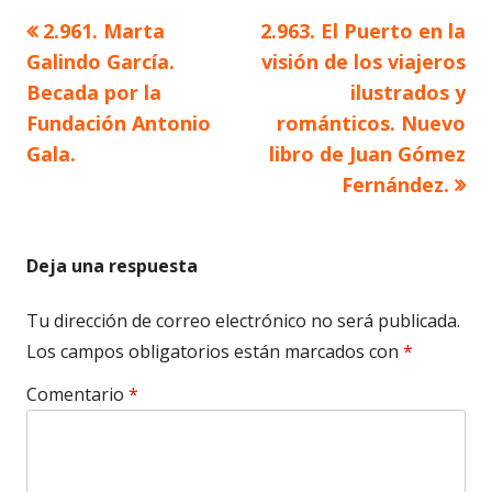
Artículo
Artículo
2.961. Marta
2.963. El Puerto en la
Navegación
anterior
siguiente
Galindo García.
visión de los viajeros
de
Becada por la
ilustrados y
Fundación Antonio
románticos. Nuevo
entradas
Gala.
libro de Juan Gómez
Fernández.
Deja una respuesta
Tu dirección de correo electrónico no será publicada.
Los campos obligatorios están marcados con
*
Comentario
*