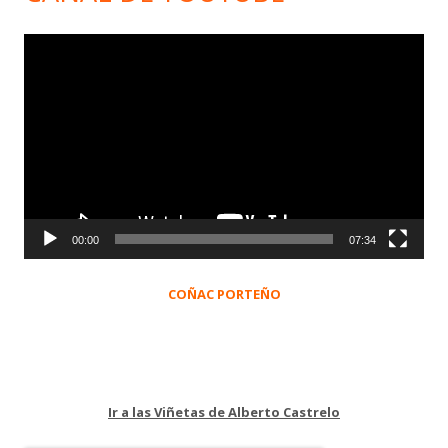
Reproductor
de
vídeo
00:00
07:34
COÑAC PORTEÑO
Ir a las Viñetas de Alberto Castrelo