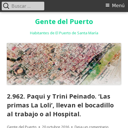
Buscar:
Menú
Menú
principal
Saltar
Gente del Puerto
al
contenido
Habitantes de El Puerto de Santa María
2.962. Paqui y Trini Peinado. ‘Las
primas La Loli’, llevan el bocadillo
al trabajo o al Hospital.
Autor
Publicado
para 2.962. 
Gente del Puerto
20 octubre 2016
Deja un comentario