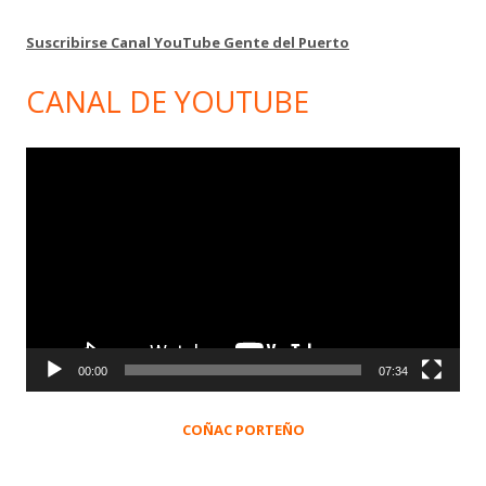
Suscribirse Canal YouTube Gente del Puerto
CANAL DE YOUTUBE
Reproductor
de
vídeo
00:00
07:34
COÑAC PORTEÑO