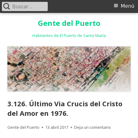
Buscar:
Menú
Menú
principal
Saltar
Gente del Puerto
al
contenido
Habitantes de El Puerto de Santa María
3.126. Último Via Crucis del Cristo
del Amor en 1976.
Autor
Publicado
para 3.126. Últ
Gente del Puerto
13 abril 2017
Deja un comentario
el