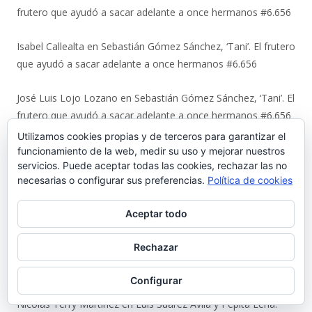
frutero que ayudó a sacar adelante a once hermanos #6.656
Isabel Callealta
en
Sebastián Gómez Sánchez, ‘Tani’. El frutero
que ayudó a sacar adelante a once hermanos #6.656
José Luis Lojo Lozano
en
Sebastián Gómez Sánchez, ‘Tani’. El
frutero que ayudó a sacar adelante a once hermanos #6.656
Utilizamos cookies propias y de terceros para garantizar el
Luis
en
La viñeta de Alberto Castrelo. Se hacen fiestas a
funcionamiento de la web, medir su uso y mejorar nuestros
servicios. Puede aceptar todas las cookies, rechazar las no
domicilio #6.655
necesarias o configurar sus preferencias.
Política de cookies
Javier Bello González
en
La viñeta de Alberto Castrelo. Se
Aceptar todo
hacen fiestas a domicilio #6.655
Rechazar
Fernando
en
La viñeta de Alberto Castrelo. Se hacen fiestas a
domicilio #6.655
Configurar
Nicolas Terry Martinez
en
Luis Suárez Ávila y Pepita Lena: