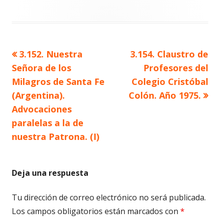
Artículo
Artículo
3.152. Nuestra
3.154. Claustro de
Navegación
anterior
siguiente
Señora de los
Profesores del
de
Milagros de Santa Fe
Colegio Cristóbal
(Argentina).
Colón. Año 1975.
entradas
Advocaciones
paralelas a la de
nuestra Patrona. (I)
Deja una respuesta
Tu dirección de correo electrónico no será publicada.
Los campos obligatorios están marcados con
*