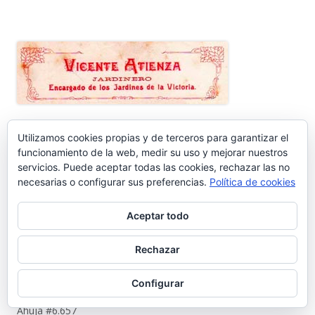
Utilizamos cookies propias y de terceros para garantizar el
ENTRADAS RECIENTES
funcionamiento de la web, medir su uso y mejorar nuestros
servicios. Puede aceptar todas las cookies, rechazar las no
necesarias o configurar sus preferencias.
Política de cookies
Nos vamos de vacaciones #6.660
Aceptar todo
¿Dónde está Calleja? #6.659
Rechazar
Carta protesta a Don Pedro Muñoz Seca #6.658
Configurar
El antiguo campo del Racing y la iniciativa solidaria de Elías
Ahuja #6.657