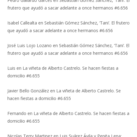
Pedro Gallardo Garces
en
Sebastián Gómez Sánchez, ‘Tani’. El
frutero que ayudó a sacar adelante a once hermanos #6.656
Isabel Callealta
en
Sebastián Gómez Sánchez, ‘Tani’. El frutero
que ayudó a sacar adelante a once hermanos #6.656
José Luis Lojo Lozano
en
Sebastián Gómez Sánchez, ‘Tani’. El
frutero que ayudó a sacar adelante a once hermanos #6.656
Luis
en
La viñeta de Alberto Castrelo. Se hacen fiestas a
domicilio #6.655
Javier Bello González
en
La viñeta de Alberto Castrelo. Se
hacen fiestas a domicilio #6.655
Fernando
en
La viñeta de Alberto Castrelo. Se hacen fiestas a
domicilio #6.655
Nicolas Terry Martinez
en
Luis Suárez Ávila y Pepita Lena: