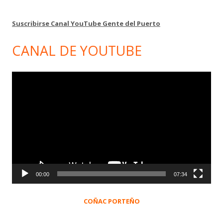
Suscribirse Canal YouTube Gente del Puerto
CANAL DE YOUTUBE
Reproductor
de
vídeo
00:00
07:34
COÑAC PORTEÑO