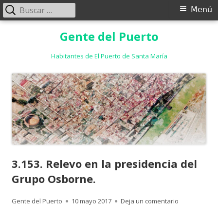
Buscar:
Menú
Menú
principal
Saltar
Gente del Puerto
al
contenido
Habitantes de El Puerto de Santa María
3.153. Relevo en la presidencia del
Grupo Osborne.
Autor
Publicado
para 3.153. R
Gente del Puerto
10 mayo 2017
Deja un comentario
el