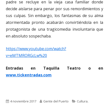
padre se recluye en la vieja casa familiar donde
decide aislarse para penar por sus remordimientos y
sus culpas. Sin embargo, los fantasmas de su alma
atormentada pronto acabarán convirtiéndola en la
protagonista de una tragicomedia involuntaria que
en absoluto sospechaba.
https://www.youtube.com/watch?
v=eMTMRORGcLw%20
Entradas en Taquilla Teatro o en
www.tickentradas.com
Publicado
Autor
Categorías
4 noviembre 2017
Gente del Puerto
Cultura
,