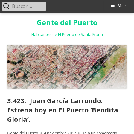
Buscar:
Menú
Menú
principal
Saltar
Gente del Puerto
al
contenido
Habitantes de El Puerto de Santa María
3.423. Juan García Larrondo.
Estrena hoy en El Puerto ‘Bendita
Gloria’.
Autor
Publicado
para 3.42
Gente del Puerto
4 noviembre 2017
Deja un comentario