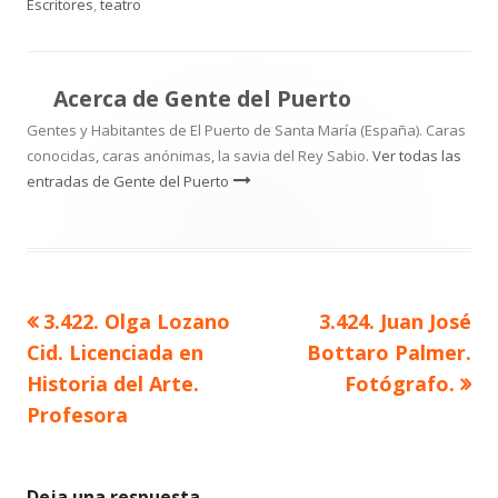
el
Escritores
,
teatro
Acerca de
Gente del Puerto
Gentes y Habitantes de El Puerto de Santa María (España). Caras
conocidas, caras anónimas, la savia del Rey Sabio.
Ver todas las
entradas de Gente del Puerto
Artículo
Artículo
3.422. Olga Lozano
3.424. Juan José
Navegación
anterior
siguiente
Cid. Licenciada en
Bottaro Palmer.
de
Historia del Arte.
Fotógrafo.
Profesora
entradas
Deja una respuesta