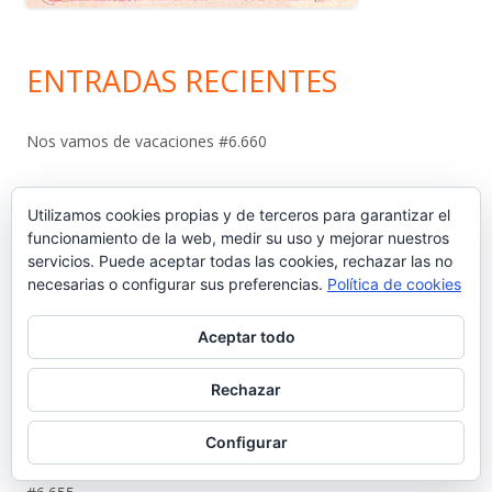
ENTRADAS RECIENTES
Nos vamos de vacaciones #6.660
¿Dónde está Calleja? #6.659
Utilizamos cookies propias y de terceros para garantizar el
funcionamiento de la web, medir su uso y mejorar nuestros
Carta protesta a Don Pedro Muñoz Seca #6.658
servicios. Puede aceptar todas las cookies, rechazar las no
necesarias o configurar sus preferencias.
Política de cookies
El antiguo campo del Racing y la iniciativa solidaria de Elías
Ahuja #6.657
Aceptar todo
Sebastián Gómez Sánchez, ‘Tani’. El frutero que ayudó a
Rechazar
sacar adelante a once hermanos #6.656
Configurar
La viñeta de Alberto Castrelo. Se hacen fiestas a domicilio