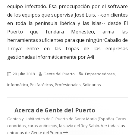
equipo infectado. Esa preocupación por el software
de los equipos que supervisa José Luis, --con clientes
en toda la península ibérica y las islas-- desde El
Puerto que fundara Menesteo, arma las
herramientas suficientes para que ningún ‘Caballo de
Troya’ entre en las tripas de las empresas
gestionadas informáticamente por A4i
Publicado
Autor
Categorías
20 julio 2018
Gente del Puerto
Emprendedores
,
el
Informática
,
Polifacéticos
,
Profesionales
,
Solidarios
Acerca de
Gente del Puerto
Gentes y Habitantes de El Puerto de Santa María (España). Caras
conocidas, caras anónimas, la savia del Rey Sabio.
Ver todas las
entradas de Gente del Puerto