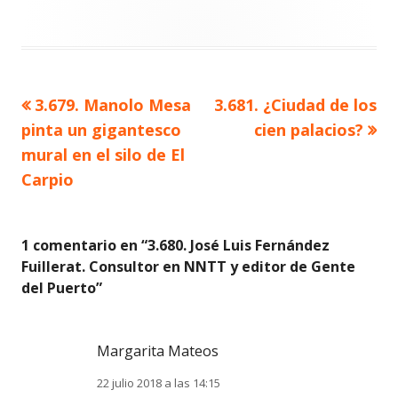
Artículo
Artículo
3.679. Manolo Mesa
3.681. ¿Ciudad de los
Navegación
anterior
siguiente
pinta un gigantesco
cien palacios?
de
mural en el silo de El
Carpio
entradas
1 comentario en “
3.680. José Luis Fernández
Fuillerat. Consultor en NNTT y editor de Gente
del Puerto
”
Margarita Mateos
22 julio 2018 a las 14:15