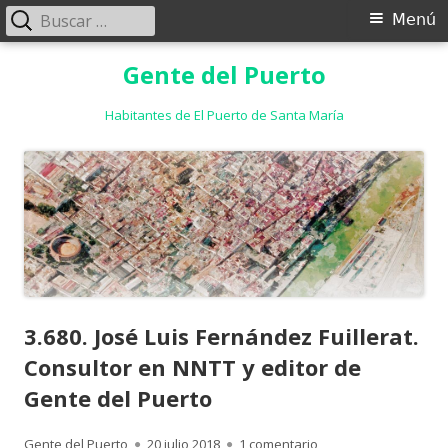
Buscar:
Menú
Menú
principal
Saltar
Gente del Puerto
al
contenido
Habitantes de El Puerto de Santa María
3.680. José Luis Fernández Fuillerat.
Consultor en NNTT y editor de
Gente del Puerto
Autor
Publicado
en 3.680. José Luis F
Gente del Puerto
20 julio 2018
1 comentario