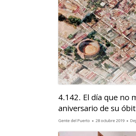
4.142. El día que no m
aniversario de su óbi
Autor
Publicado
Gente del Puerto
28 octubre 2019
De
el