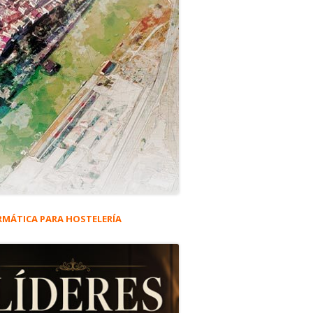
RMÁTICA PARA HOSTELERÍA
rra
eral
iversario de su óbito
ncipal