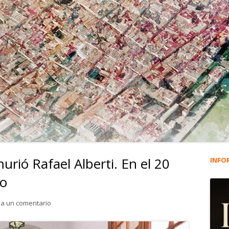
urió Rafael Alberti. En el 20
INFO
Ba
to
lat
para 4.142. El día que no murió Rafael Alberti. En el 20 an
ja un comentario
pri