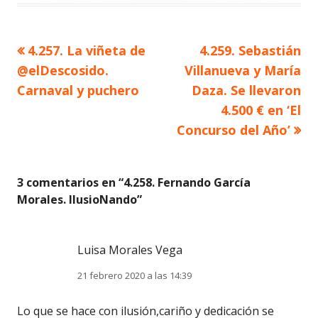
Artículo
Artículo
4.257. La viñeta de
4.259. Sebastián
Navegación
anterior
siguiente
@elDescosido.
Villanueva y María
de
Carnaval y puchero
Daza. Se llevaron
4.500 € en ‘El
entradas
Concurso del Año’
3 comentarios en “
4.258. Fernando García
Morales. IlusioNando
”
Luisa Morales Vega
21 febrero 2020 a las 14:39
Lo que se hace con ilusión,cariño y dedicación se