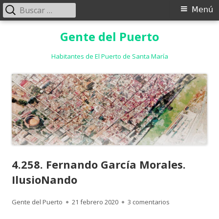
Buscar:
Menú
Menú
principal
Saltar
Gente del Puerto
al
contenido
Habitantes de El Puerto de Santa María
4.258. Fernando García Morales.
IlusioNando
Autor
Publicado
en 4.258. Fernan
Gente del Puerto
21 febrero 2020
3 comentarios
el