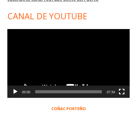
CANAL DE YOUTUBE
Reproductor
de
vídeo
00:00
07:34
COÑAC PORTEÑO