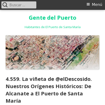
Buscar:
Menú
Menú
principal
Saltar
Gente del Puerto
al
contenido
Habitantes de El Puerto de Santa María
4.559. La viñeta de @elDescosido.
Nuestros Orígenes Históricos: De
Alcanate a El Puerto de Santa
María