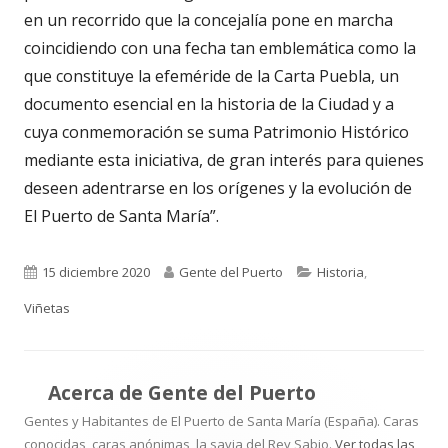
en un recorrido que la concejalía pone en marcha
coincidiendo con una fecha tan emblemática como la
que constituye la efeméride de la
Carta Puebla,
un
documento esencial en la historia de la Ciudad y a
cuya conmemoración se suma Patrimonio Histórico
mediante esta iniciativa, de gran interés para quienes
deseen adentrarse en
los orígenes y la evolución de
El Puerto de Santa María”.
Publicado
Autor
Categorías
15 diciembre 2020
Gente del Puerto
Historia
,
el
Viñetas
Acerca de
Gente del Puerto
Gentes y Habitantes de El Puerto de Santa María (España). Caras
conocidas, caras anónimas, la savia del Rey Sabio.
Ver todas las