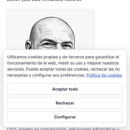
Utilizamos cookies propias y de terceros para garantizar el
funcionamiento de la web, medir su uso y mejorar nuestros
servicios. Puede aceptar todas las cookies, rechazar las no
necesarias o configurar sus preferencias.
Política de cookies
Aceptar todo
Rechazar
Portuense de adopción establecido hace mas de 35 años en
nuestra Ciudad. Impulsor de diferentes proyectos
Configurar
empresariales relacionados con las nuevas tecnologías, es
CISO, experto en comunicación, aplicaciones informáticas y