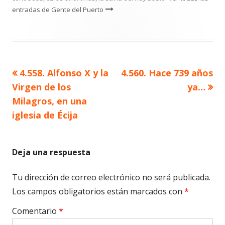
entradas de Gente del Puerto
Artículo
Artículo
4.558. Alfonso X y la
4.560. Hace 739 años
Navegación
anterior
siguiente
Virgen de los
ya…
de
Milagros, en una
iglesia de Écija
entradas
Deja una respuesta
Tu dirección de correo electrónico no será publicada.
Los campos obligatorios están marcados con
*
Comentario
*