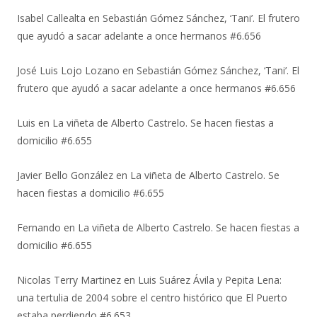
Isabel Callealta
en
Sebastián Gómez Sánchez, ‘Tani’. El frutero
que ayudó a sacar adelante a once hermanos #6.656
José Luis Lojo Lozano
en
Sebastián Gómez Sánchez, ‘Tani’. El
frutero que ayudó a sacar adelante a once hermanos #6.656
Luis
en
La viñeta de Alberto Castrelo. Se hacen fiestas a
domicilio #6.655
Javier Bello González
en
La viñeta de Alberto Castrelo. Se
hacen fiestas a domicilio #6.655
Fernando
en
La viñeta de Alberto Castrelo. Se hacen fiestas a
domicilio #6.655
Nicolas Terry Martinez
en
Luis Suárez Ávila y Pepita Lena:
una tertulia de 2004 sobre el centro histórico que El Puerto
estaba perdiendo #6.653