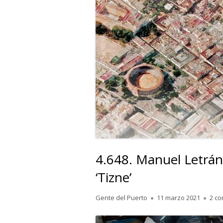
4.648. Manuel Letrán 
‘Tizne’
Autor
Publicado
Gente del Puerto
11 marzo 2021
2 co
el