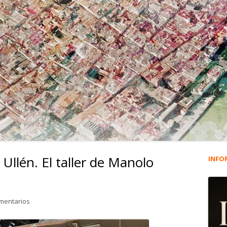
Ullén. El taller de Manolo
INFO
Ba
lat
en 4.648. Manuel Letrán Ullén. El taller de Manolo ‘Tizne’
mentarios
pri