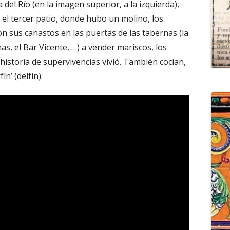
del Río (en la imagen superior, a la izquierda),
 en el tercer patio, donde hubo un molino, los
 sus canastos en las puertas de las tabernas (la
as, el Bar Vicente, …) a vender mariscos, los
historia de supervivencias vivió. También cocían,
ín’ (delfín).