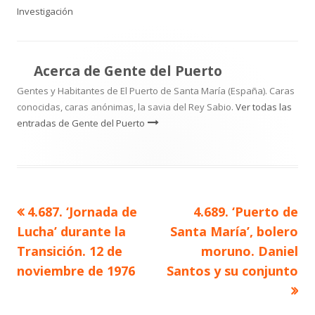
el
Investigación
Acerca de
Gente del Puerto
Gentes y Habitantes de El Puerto de Santa María (España). Caras
conocidas, caras anónimas, la savia del Rey Sabio.
Ver todas las
entradas de Gente del Puerto
Artículo
Artículo
4.687. ‘Jornada de
4.689. ‘Puerto de
Navegación
anterior
siguiente
Lucha’ durante la
Santa María’, bolero
de
Transición. 12 de
moruno. Daniel
noviembre de 1976
Santos y su conjunto
entradas