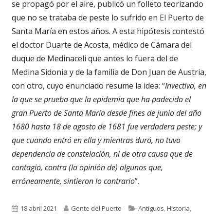
se propagó por el aire, publicó un folleto teorizando
que no se trataba de peste lo sufrido en El Puerto de
Santa María en estos años. A esta hipótesis contestó
el doctor Duarte de Acosta, médico de Cámara del
duque de Medinaceli que antes lo fuera del de
Medina Sidonia y de la familia de Don Juan de Austria,
con otro, cuyo enunciado resume la idea: “
Invectiva, en
la que se prueba que la epidemia que ha padecido el
gran Puerto de Santa María desde fines de junio del año
1680 hasta 18 de agosto de 1681 fue verdadera peste; y
que cuando entró en ella y mientras duró, no tuvo
dependencia de constelación, ni de otra causa que de
contagio, contra (la opinión de) algunos que,
erróneamente, sintieron lo contrario
”.
Publicado
Autor
Categorías
18 abril 2021
Gente del Puerto
Antiguos
,
Historia
,