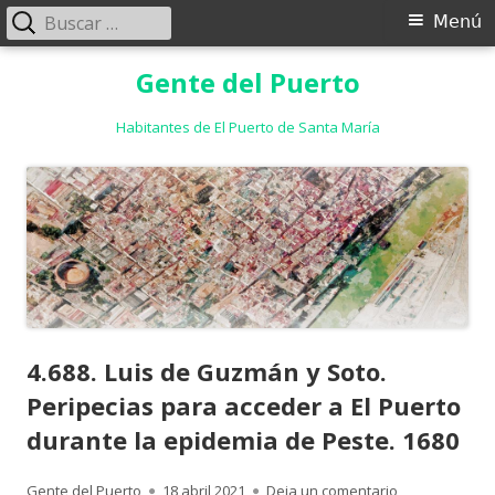
Buscar:
Menú
Menú
principal
Saltar
Gente del Puerto
al
contenido
Habitantes de El Puerto de Santa María
4.688. Luis de Guzmán y Soto.
Peripecias para acceder a El Puerto
durante la epidemia de Peste. 1680
Autor
Publicado
para 4.688. Lu
Gente del Puerto
18 abril 2021
Deja un comentario