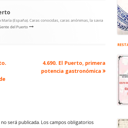
erto
 María (España). Caras conocidas, caras anónimas, la savia
Gente del Puerto
REST
Artículo
to.
4.690. El Puerto, primera
siguiente
potencia gastronómica
 de
 no será publicada.
Los campos obligatorios