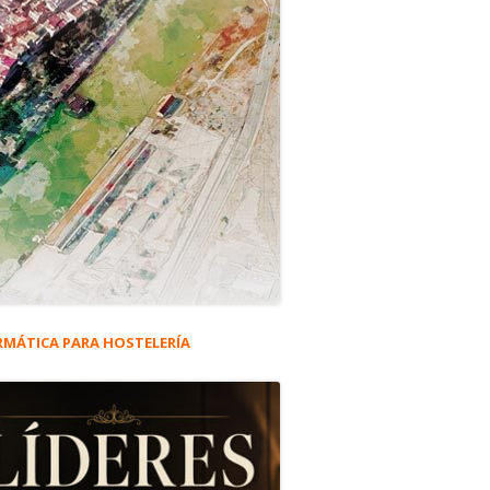
RMÁTICA PARA HOSTELERÍA
rra
eral
antos y su conjunto
ncipal