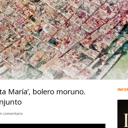
ta María’, bolero moruno.
INFO
Ba
onjunto
lat
para 4.689. ‘Puerto de Santa María’, bolero moruno. Daniel S
un comentario
pri