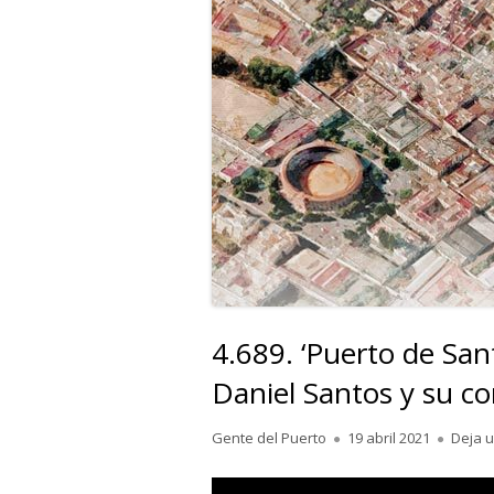
4.689. ‘Puerto de San
Daniel Santos y su c
Autor
Publicado
Gente del Puerto
19 abril 2021
Deja 
el