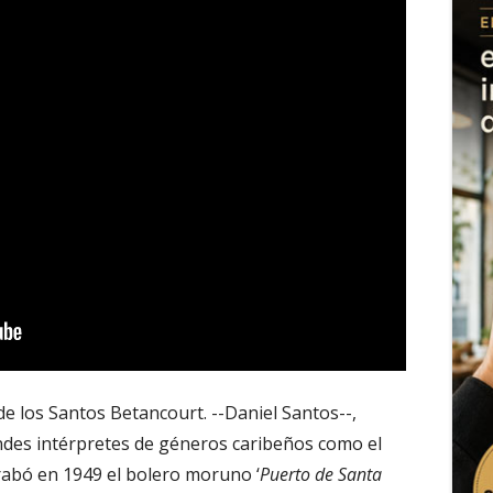
e los Santos Betancourt. --Daniel Santos--,
des intérpretes de géneros caribeños como el
grabó en 1949 el bolero moruno ‘
Puerto de Santa