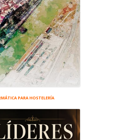
RMÁTICA PARA HOSTELERÍA
rra
eral
ta El Pájaro
ncipal