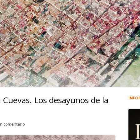
e Cuevas. Los desayunos de la
INFO
Ba
lat
para 4.696. Álvaro Valiente Cuevas. Los desayunos de la Ven
un comentario
pri