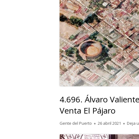
4.696. Álvaro Valient
Venta El Pájaro
Autor
Publicado
Gente del Puerto
26 abril 2021
Deja 
el