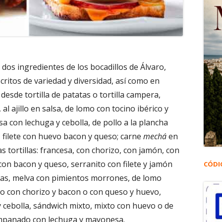
s dos ingredientes de los bocadillos de Álvaro,
critos de variedad y diversidad, así como en
esde tortilla de patatas o tortilla campera,
 al ajillo en salsa, de lomo con tocino ibérico y
sa con lechuga y cebolla, de pollo a la plancha
o, filete con huevo bacon y queso; carne
mechá
en
 tortillas: francesa, con chorizo, con jamón, con
con bacon y queso, serranito con filete y jamón
CÓDI
itas, melva con pimientos morrones, de lomo
 con chorizo y bacon o con queso y huevo,
ebolla, sándwich mixto, mixto con huevo o de
 empanado con lechuga y mayonesa.