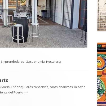
Categorías
Emprendedores
,
Gastronomía
,
Hostelería
erto
 María (España). Caras conocidas, caras anónimas, la savia
Gente del Puerto