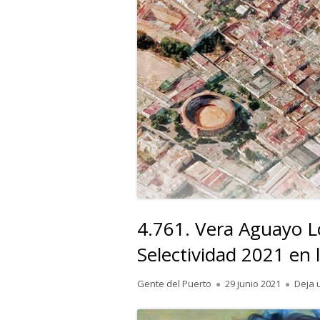
4.761. Vera Aguayo Ló
Selectividad 2021 en 
Autor
Publicado
Gente del Puerto
29 junio 2021
Deja 
el