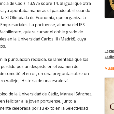
incia de Cádiz, 13,975 sobre 14, al igual que otra
era ya apuntaba maneras el pasado abril cuando
la XI Olimpiada de Economía, que organiza la
 Empresariales. La portuense, alumna del IES
achillerato, quiere cursar el doble grado de
es en la Universidad Carlos III (Madrid), cuya
tos.
Págin
Cádiz
n la puntuación recibida, se lamentaba que los
 perdido por un despiste en el examen de
MUSE
de cometió el error, en una pregunta sobre un
 Vallejo, ‘Historia de una escalera’.
mpleo de la Universidad de Cádiz, Manuel Sánchez,
n felicitar a la joven portuense, junto a
mente celebrada por su éxito en la Selectividad