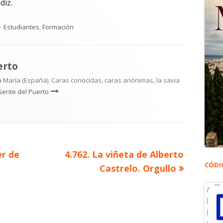
diz.
Categorías
Estudiantes
,
Formación
erto
 María (España). Caras conocidas, caras anónimas, la savia
Gente del Puerto
Artículo
er de
4.762. La viñeta de Alberto
CÓDI
siguiente
Castrelo. Orgullo