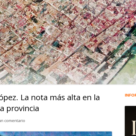
pez. La nota más alta en la
INFO
Ba
la provincia
lat
para 4.761. Vera Aguayo López. La nota más alta en la Select
un comentario
pri