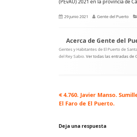
(PEvAU) 2021 en la provincia de Cá
Publicado
Autor
29 junio 2021
Gente del Puerto
el
Acerca de
Gente del Pu
Gentes y Habitantes de El Puerto de Santa
del Rey Sabio.
Ver todas las entradas de 
Artículo
4.760. Javier Manso. Sumill
Navegación
anterior
El Faro de El Puerto.
de
entradas
Deja una respuesta