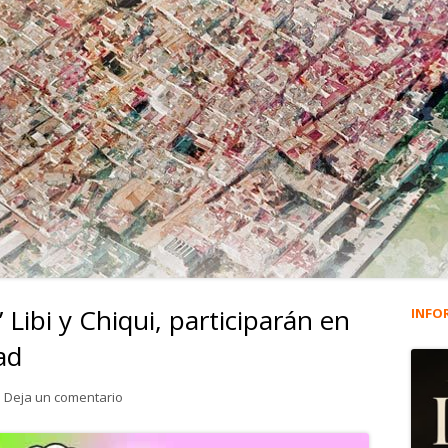
 Libi y Chiqui, participarán en
INFO
Ba
ad
lat
para 4.818. Los ‘youtubers’ Libi y Chiqui, participará
Deja un comentario
pri