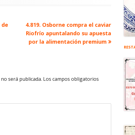
Artículo
s de
4.819. Osborne compra el caviar
siguiente
Riofrío apuntalando su apuesta
por la alimentación premium
REST
 no será publicada.
Los campos obligatorios