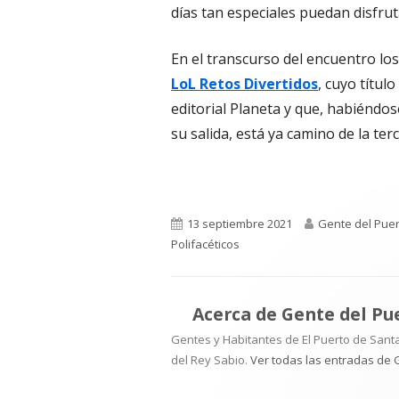
días tan especiales puedan disfrut
En el transcurso del encuentro los
LoL Retos Divertidos
, cuyo títul
editorial Planeta y que, habiéndo
su salida, está ya camino de la terc
Publicado
Autor
13 septiembre 2021
Gente del Puer
el
Polifacéticos
Acerca de
Gente del Pu
Gentes y Habitantes de El Puerto de Santa
del Rey Sabio.
Ver todas las entradas de 