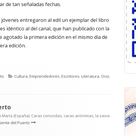
ar de tan señaladas fechas.
 jóvenes entregaron al edil un ejemplar del libro
o es idéntico al del canal, que han publicado con la
se agotado la primera edición en el mismo día de
era edición.
Categorías
to
Cultura
,
Emprendedores
,
Escritores
,
Literatura
,
Ocio
,
erto
 María (España). Caras conocidas, caras anónimas, la savia
Gente del Puerto