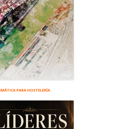
RMÁTICA PARA HOSTELERÍA
rra
eral
n en la campaña de Navidad
ncipal