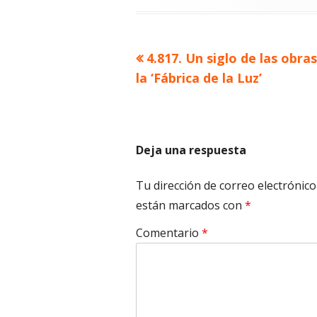
Artículo
4.817. Un siglo de las obra
Navegación
anterior
la ‘Fábrica de la Luz’
de
entradas
Deja una respuesta
Tu dirección de correo electrónico
están marcados con
*
Comentario
*