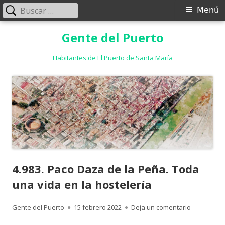
Buscar:
Menú
Menú
principal
Saltar
Gente del Puerto
al
contenido
Habitantes de El Puerto de Santa María
4.983. Paco Daza de la Peña. Toda
una vida en la hostelería
Autor
Publicado
para 4.983.
Gente del Puerto
15 febrero 2022
Deja un comentario
el