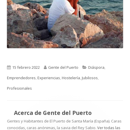
Publicado
Autor
Categorías
15 febrero 2022
Gente del Puerto
Diáspora
,
el
Emprendedores
,
Experiencias
,
Hostelería
,
Jubilosos
,
Profesionales
Acerca de
Gente del Puerto
Gentes y Habitantes de El Puerto de Santa María (España). Caras
conocidas, caras anónimas, la savia del Rey Sabio.
Ver todas las