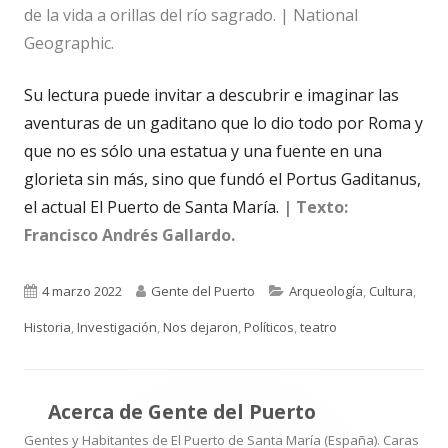
de la vida a orillas del río sagrado. | National
Geographic.
Su lectura puede invitar a descubrir e imaginar las
aventuras de un gaditano que lo dio todo por Roma y
que no es sólo una estatua y una fuente en una
glorieta sin más, sino que fundó el Portus Gaditanus,
el actual El Puerto de Santa María.
| Texto:
Francisco Andrés Gallardo.
Publicado
Autor
Categorías
4 marzo 2022
Gente del Puerto
Arqueología
,
Cultura
,
el
Historia
,
Investigación
,
Nos dejaron
,
Políticos
,
teatro
Acerca de
Gente del Puerto
Gentes y Habitantes de El Puerto de Santa María (España). Caras