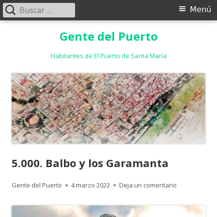
Buscar:
Menú
Menú
principal
Saltar
Gente del Puerto
al
contenido
Habitantes de El Puerto de Santa María
5.000. Balbo y los Garamanta
Autor
Publicado
para 5.000. B
Gente del Puerto
4 marzo 2022
Deja un comentario
el