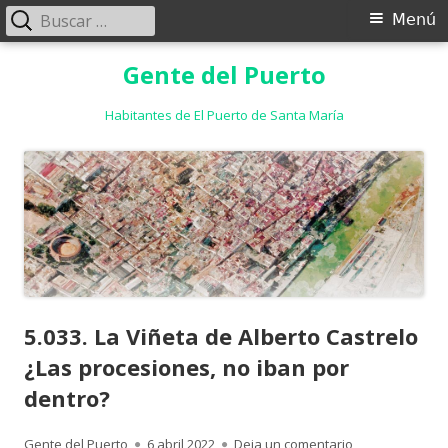
Buscar:
Menú
Menú
principal
Saltar
Gente del Puerto
al
contenido
Habitantes de El Puerto de Santa María
5.033. La Viñeta de Alberto Castrelo
¿Las procesiones, no iban por
dentro?
Autor
Publicado
para 5.033. La 
Gente del Puerto
6 abril 2022
Deja un comentario