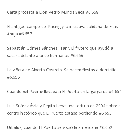
Carta protesta a Don Pedro Muñoz Seca #6.658
El antiguo campo del Racing y la iniciativa solidaria de Elías
Ahuja #6.657
Sebastián Gómez Sánchez, ‘Tani’. El frutero que ayudó a
sacar adelante a once hermanos #6.656
La viñeta de Alberto Castrelo. Se hacen fiestas a domicilio
#6.655
Cuando «el Pavirri» llevaba a El Puerto en la garganta #6.654
Luis Suárez Ávila y Pepita Lena: una tertulia de 2004 sobre el
centro histórico que El Puerto estaba perdiendo #6.653
Urbaluz, cuando El Puerto se vistió la americana #6.652