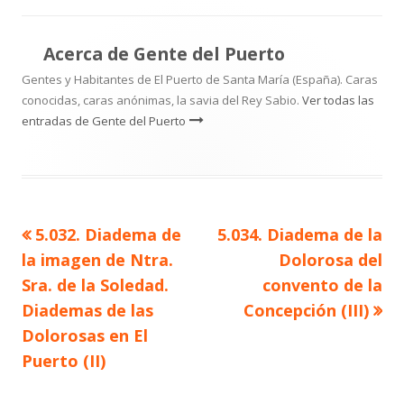
el
Acerca de
Gente del Puerto
Gentes y Habitantes de El Puerto de Santa María (España). Caras
conocidas, caras anónimas, la savia del Rey Sabio.
Ver todas las
entradas de Gente del Puerto
Artículo
Artículo
5.032. Diadema de
5.034. Diadema de la
Navegación
anterior
siguiente
la imagen de Ntra.
Dolorosa del
de
Sra. de la Soledad.
convento de la
Diademas de las
Concepción (III)
entradas
Dolorosas en El
Puerto (II)