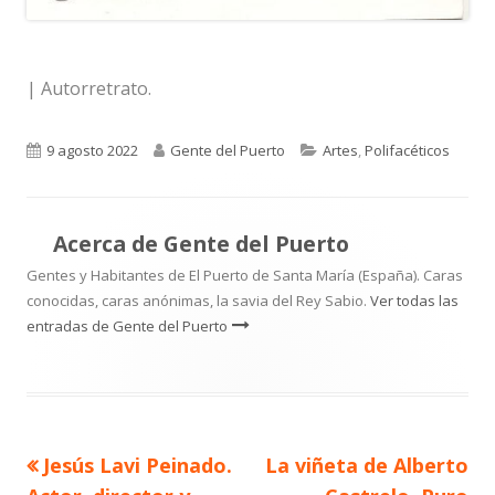
| Autorretrato.
Publicado
Autor
Categorías
9 agosto 2022
Gente del Puerto
Artes
,
Polifacéticos
el
Acerca de
Gente del Puerto
Gentes y Habitantes de El Puerto de Santa María (España). Caras
conocidas, caras anónimas, la savia del Rey Sabio.
Ver todas las
entradas de Gente del Puerto
Artículo
Artículo
Jesús Lavi Peinado.
La viñeta de Alberto
Navegación