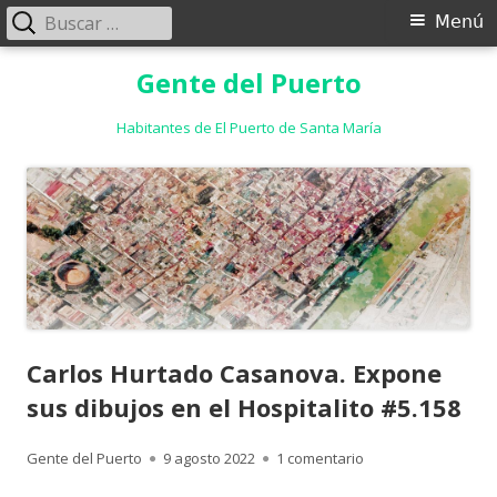
Buscar:
Menú
Menú
principal
Saltar
Gente del Puerto
al
contenido
Habitantes de El Puerto de Santa María
Carlos Hurtado Casanova. Expone
sus dibujos en el Hospitalito #5.158
Autor
Publicado
en Carlos Hurtado C
Gente del Puerto
9 agosto 2022
1 comentario
el