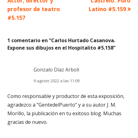
anterior
siguiente
Actor, director y
Castrelo. Puro
de
profesor de teatro
Latino #5.159
#5.157
entradas
1 comentario en “
Carlos Hurtado Casanova.
Expone sus dibujos en el Hospitalito #5.158
”
Gonzalo Díaz Arboli
9 agosto 2022 a las 11:09
Como responsable y productor de esta exposición,
agradezco a "GentedelPuerto" y a su autor J. M.
Morillo, la publicación en tu exitoso blog. Muchas
gracias de nuevo.