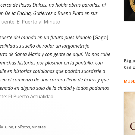
 cerca de Pozos Dulces, no había obras paradas, ni
en De la Encina, Gutiérrez o Bueno Pinto en sus
Fuente: El Puerto al Minuto
a suerte del mundo en un futuro pues Manolo
[Gago]
realidad su sueño de rodar un largometraje
erto de Santa María y con gente de aquí. No nos cabe
Págin
uchas historias por plasmar en la pantalla, con
Cádiz
lle en historias cotidianas que podrán sucederle a
ea el comienzo de una carrera llena de éxitos y que
MUSE
trenado en alguna sala de la ciudad y todos podamos
nte: El Puerto Actualidad.
Categorías
Cine
,
Políticos
,
Viñetas