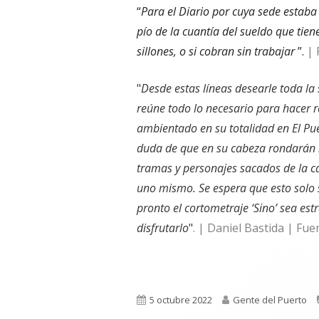
“
Para el Diario por cuya sede estaba
pío de la cuantía del sueldo que tien
sillones, o si cobran sin trabajar
”.
| 
"
Desde estas líneas desearle toda l
reúne todo lo necesario para hacer 
ambientado en su totalidad en El Pu
duda de que en su cabeza rondarán m
tramas y personajes sacados de la ca
uno mismo. Se espera que esto solo s
pronto el cortometraje ‘Sino’ sea es
disfrutarlo
"
. | Daniel Bastida | Fue
Publicado
Autor
5 octubre 2022
Gente del Puerto
el