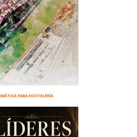
RMÁTICA PARA HOSTELERÍA
rra
eral
ra de la Ciudad #5.216.
ncipal