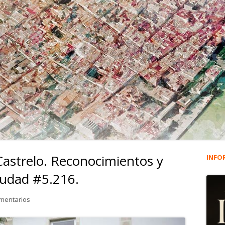
Castrelo. Reconocimientos y
INFO
Ba
iudad #5.216.
lat
en La viñeta de Alberto Castrelo. Reconocimientos y sueldos fue
omentarios
pri