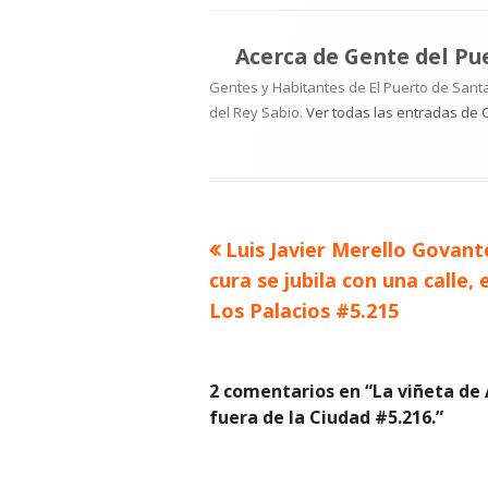
Acerca de
Gente del Pu
Gentes y Habitantes de El Puerto de Santa
del Rey Sabio.
Ver todas las entradas de 
Artículo
Luis Javier Merello Govante
Navegación
anterior
cura se jubila con una calle, 
de
Los Palacios #5.215
entradas
2 comentarios en “
La viñeta de
fuera de la Ciudad #5.216.
”