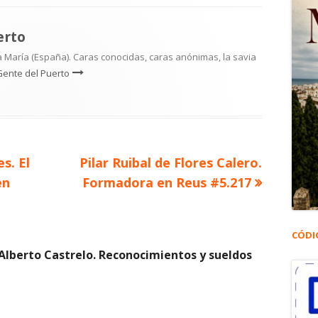
erto
 María (España). Caras conocidas, caras anónimas, la savia
Gente del Puerto
Artículo
s. El
Pilar Ruibal de Flores Calero.
siguiente
en
Formadora en Reus #5.217
CÓDI
 Alberto Castrelo. Reconocimientos y sueldos