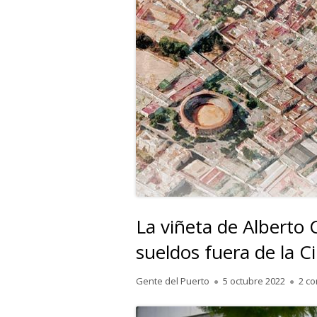
La viñeta de Alberto 
sueldos fuera de la C
Autor
Publicado
Gente del Puerto
5 octubre 2022
2 c
el