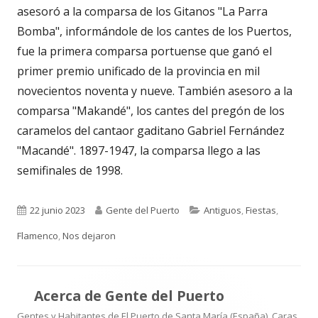
asesoró a la comparsa de los Gitanos "La Parra
Bomba", informándole de los cantes de los Puertos,
fue la primera comparsa portuense que ganó el
primer premio unificado de la provincia en mil
novecientos noventa y nueve. También asesoro a la
comparsa "Makandé", los cantes del pregón de los
caramelos del cantaor gaditano Gabriel Fernández
"Macandé". 1897-1947, la comparsa llego a las
semifinales de 1998.
Publicado
Autor
Categorías
22 junio 2023
Gente del Puerto
Antiguos
,
Fiestas
,
el
Flamenco
,
Nos dejaron
Acerca de
Gente del Puerto
Gentes y Habitantes de El Puerto de Santa María (España). Caras