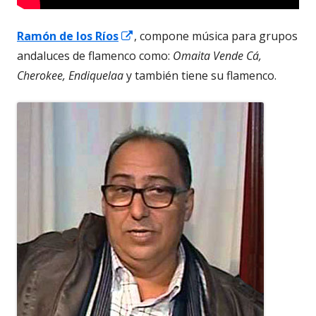
Abrir
Ramón de los Ríos
, compone música para grupos
en
andaluces de flamenco como:
Omaita Vende Cá,
una
Cherokee, Endiquelaa
y también tiene su flamenco.
ventana
nueva