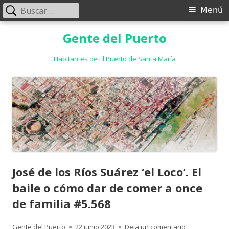
Buscar:
Menú
Menú
principal
Saltar
Gente del Puerto
al
contenido
Habitantes de El Puerto de Santa María
José de los Ríos Suárez ‘el Loco’. El
baile o cómo dar de comer a once
de familia #5.568
Autor
Publicado
para José de l
Gente del Puerto
22 junio 2023
Deja un comentario