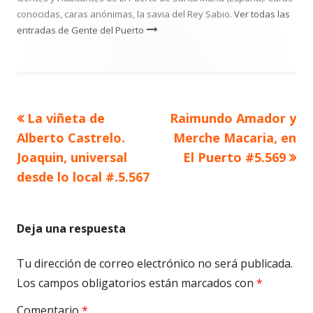
conocidas, caras anónimas, la savia del Rey Sabio.
Ver todas las
entradas de Gente del Puerto
Artículo
Artículo
La viñeta de
Raimundo Amador y
Navegación
anterior
siguiente
Alberto Castrelo.
Merche Macaria, en
de
Joaquin, universal
El Puerto #5.569
desde lo local #.5.567
entradas
Deja una respuesta
Tu dirección de correo electrónico no será publicada.
Los campos obligatorios están marcados con
*
Comentario
*