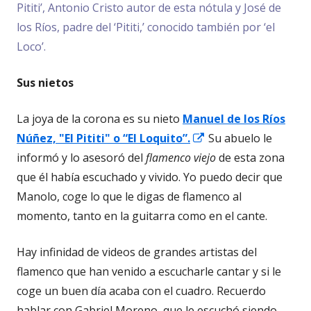
Pititi’, Antonio Cristo autor de esta nótula y José de
los Ríos, padre del ‘Pititi,’ conocido también por ‘el
Loco’.
Sus nietos
La joya de la corona es su nieto
Manuel de los Ríos
Abrir
Núñez, "El Pititi" o “El Loquito”.
Su abuelo le
en
informó y lo asesoró del
flamenco viejo
de esta zona
una
que él había escuchado y vivido. Yo puedo decir que
ventana
Manolo, coge lo que le digas de flamenco al
nueva
momento, tanto en la guitarra como en el cante.
Hay infinidad de videos de grandes artistas del
flamenco que han venido a escucharle cantar y si le
coge un buen día acaba con el cuadro. Recuerdo
hablar con Gabriel Moreno, que le escuchó siendo