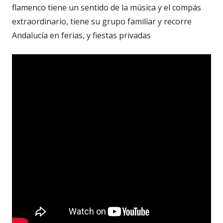
en
flamenco tiene un sentido de la música y el compás
una
extraordinario, tiene su grupo familiar y recorre
ventana
Andalucía en ferias, y fiestas privadas
nueva