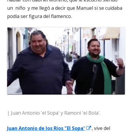
un niño y me llegó a decir que Manuel si se cuidaba
podía ser figura del flamenco.
| Juan Antonio 'el Sopa' y Ramoni 'el Bola'.
Abrir
Juan Antonio de los Rios "El Sopa
"
, vive del