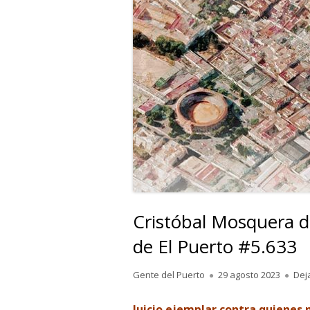
Cristóbal Mosquera d
de El Puerto #5.633
Autor
Publicado
Gente del Puerto
29 agosto 2023
Dej
el
Juicio ejemplar contra quienes 