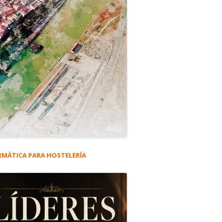
RMÁTICA PARA HOSTELERÍA
rra
eral
e El Puerto #5.633
ncipal