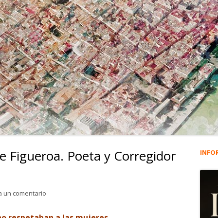
e Figueroa. Poeta y Corregidor
INFO
Ba
lat
para Cristóbal Mosquera de Figueroa. Poeta y Corregidor d
a un comentario
pri
no respetaban a las mujeres