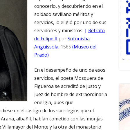
conocerlo, y descubriendo en el
soldado sevillano méritos y
servicios, lo eligió por uno de sus
servidores y ministros.
|
Retrato
de Felipe II
por
Sofonisba
Anguissola
,
1565
(
Museo del
Prado
)
En el desempeño de uno de esos
servicios, el poeta Mosquera de
Figueroa se acreditó de justo y
juez de hombre de extraordinaria
energía, pues que
iese en el castigo de los sacrilegios que el
 Arana, albañil, habían cometido con las monjas
e Villamayor del Monte y la otra del monasterio