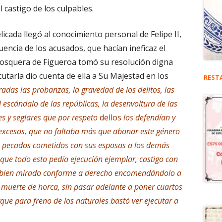
l castigo de los culpables.
licada llegó al conocimiento personal de Felipe II,
luencia de los acusados, que hacían ineficaz el
Mosquera de Figueroa tomó su resolución digna
utarla dio cuenta de ella a Su Majestad en los
REST
radas las probanzas, la gravedad de los delitos, las
 escándalo de las repúblicas, la desenvoltura de las
les y seglares que por respeto
dellos
los defendían y
excesos, que no faltaba más que abonar este género
tos pecados cometidos con sus esposas a los demás
que todo esto pedía ejecución ejemplar, castigo con
 bien mirado conforme a derecho encomendándolo a
 muerte de horca, sin pasar adelante a poner cuartos
rque para freno de los naturales bastó ver ejecutar a