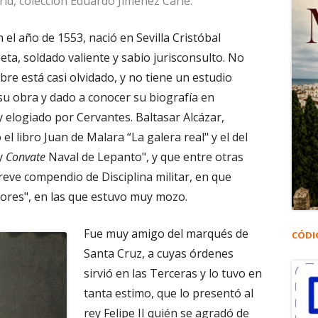
rid, colección Eduardo Jiménez Carlé.
en el año de 1553, nació en Sevilla Cristóbal
ta, soldado valiente y sabio jurisconsulto. No
re está casi olvidado, y no tiene un estudio
su obra y dado a conocer su biografía en
 elogiado por Cervantes. Baltasar Alcázar,
l libro Juan de Malara “La galera real" y el del
 y
Convate
Naval de Lepanto", y que entre otras
ve compendio de Disciplina militar, en que
Azores", en las que estuvo muy mozo.
Fue muy amigo del marqués de
CÓDI
Santa Cruz, a cuyas órdenes
sirvió en las Terceras y lo tuvo en
tanta estimo, que lo presentó al
rey Felipe II quién se agradó de