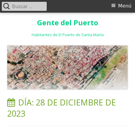
Buscar:
Menú
Menú
principal
Saltar
Gente del Puerto
al
contenido
Habitantes de El Puerto de Santa María
DÍA:
28 DE DICIEMBRE DE
2023