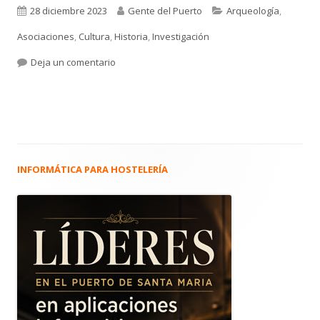
Publicado
Autor
Categorías
28 diciembre 2023
Gente del Puerto
Arqueología
,
el
Asociaciones
,
Cultura
,
Historia
,
Investigación
para “Más oro que en el Banco de España…” En 
Deja un comentario
INFORMÁTICA PARA HOSTELERÍA
Barra
lateral
principal