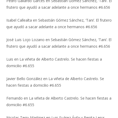
Pedro Gallardo Garces
en
Sebastián Gómez Sánchez, ‘Tani’. El
frutero que ayudó a sacar adelante a once hermanos #6.656
Isabel Callealta
en
Sebastián Gómez Sánchez, ‘Tani’. El frutero
que ayudó a sacar adelante a once hermanos #6.656
José Luis Lojo Lozano
en
Sebastián Gómez Sánchez, ‘Tani’. El
frutero que ayudó a sacar adelante a once hermanos #6.656
Luis
en
La viñeta de Alberto Castrelo. Se hacen fiestas a
domicilio #6.655
Javier Bello González
en
La viñeta de Alberto Castrelo. Se
hacen fiestas a domicilio #6.655
Fernando
en
La viñeta de Alberto Castrelo. Se hacen fiestas a
domicilio #6.655
Nicolas Terry Martinez
en
Luis Suárez Ávila y Pepita Lena: