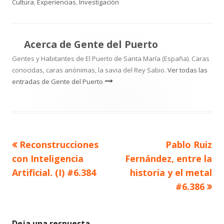
el
Cultura
,
Experiencias
,
Investigación
Acerca de
Gente del Puerto
Gentes y Habitantes de El Puerto de Santa María (España). Caras
conocidas, caras anónimas, la savia del Rey Sabio.
Ver todas las
entradas de Gente del Puerto
Artículo
Artículo
Reconstrucciones
Pablo Ruiz
Navegación
anterior
siguiente
con Inteligencia
Fernández, entre la
de
Artificial. (I) #6.384
historia y el metal
#6.386
entradas
Deja una respuesta