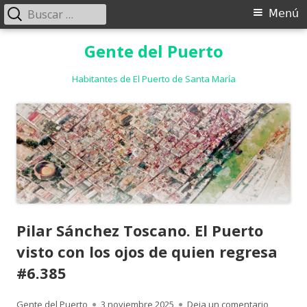
Buscar:
Menú
Menú
principal
Saltar
Gente del Puerto
al
contenido
Habitantes de El Puerto de Santa María
Pilar Sánchez Toscano. El Puerto
visto con los ojos de quien regresa
#6.385
Autor
Publicado
para Pila
Gente del Puerto
3 noviembre 2025
Deja un comentario