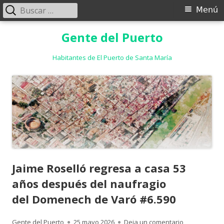
Buscar:
Menú
Menú
principal
Saltar
Gente del Puerto
al
contenido
Habitantes de El Puerto de Santa María
Jaime Roselló regresa a casa 53
años después del naufragio
del Domenech de Varó #6.590
Autor
Publicado
para Jaime R
Gente del Puerto
25 mayo 2026
Deja un comentario