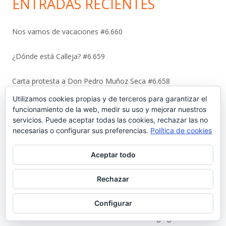
ENTRADAS RECIENTES
Nos vamos de vacaciones #6.660
¿Dónde está Calleja? #6.659
Carta protesta a Don Pedro Muñoz Seca #6.658
Utilizamos cookies propias y de terceros para garantizar el
El antiguo campo del Racing y la iniciativa solidaria de Elías
funcionamiento de la web, medir su uso y mejorar nuestros
Ahuja #6.657
servicios. Puede aceptar todas las cookies, rechazar las no
necesarias o configurar sus preferencias.
Política de cookies
Sebastián Gómez Sánchez, ‘Tani’. El frutero que ayudó a
Aceptar todo
sacar adelante a once hermanos #6.656
Rechazar
La viñeta de Alberto Castrelo. Se hacen fiestas a domicilio
#6.655
Configurar
Cuando «el Pavirri» llevaba a El Puerto en la garganta #6.654