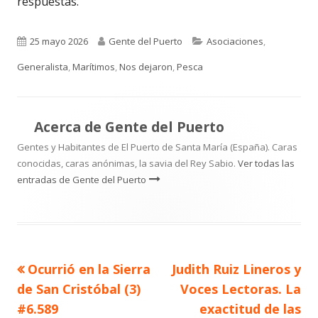
respuestas.
Publicado
Autor
Categorías
25 mayo 2026
Gente del Puerto
Asociaciones
,
el
Generalista
,
Marítimos
,
Nos dejaron
,
Pesca
Acerca de
Gente del Puerto
Gentes y Habitantes de El Puerto de Santa María (España). Caras
conocidas, caras anónimas, la savia del Rey Sabio.
Ver todas las
entradas de Gente del Puerto
Artículo
Artículo
Ocurrió en la Sierra
Judith Ruiz Lineros y
Navegación
anterior
siguiente
de San Cristóbal (3)
Voces Lectoras. La
de
#6.589
exactitud de las