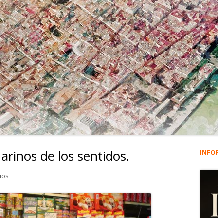
rinos de los sentidos.
INFO
Ba
lat
en 90. LA DIANA. Ultramarinos de los sentidos.
ios
pri