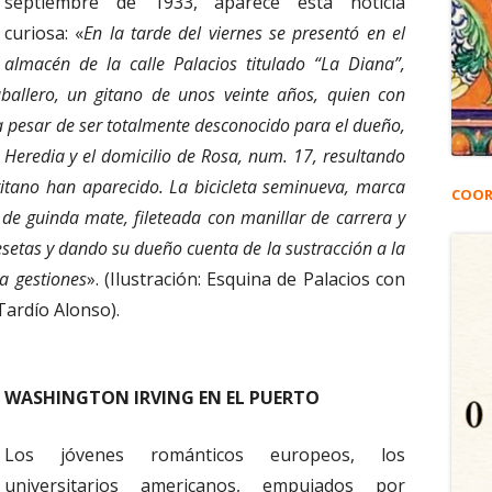
septiembre de 1933, aparece esta noticia
curiosa: «
En la tarde del viernes se presentó en el
almacén de la calle Palacios titulado “La Diana”,
allero, un gitano de unos veinte años, quien con
 a pesar de ser totalmente desconocido para el dueño,
Heredia y el domicilio de Rosa, num. 17, resultando
gitano han aparecido. La bicicleta seminueva, marca
COOR
de guinda mate, fileteada con manillar de carrera y
setas y dando su dueño cuenta de la sustracción a la
ca gestiones
». (Ilustración: Esquina de Palacios con
Tardío Alonso).
WASHINGTON
IRVING EN EL PUERTO
Los jóvenes románticos europeos, los
universitarios americanos, empujados por