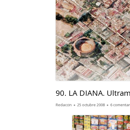
90. LA DIANA. Ultrama
Autor
Publicado
Redaccin
25 octubre 2008
6 comentar
el