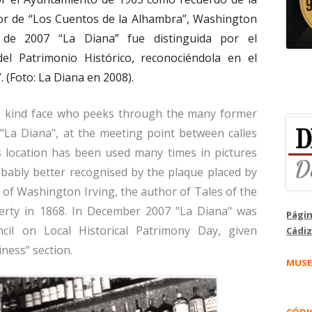
tor de “Los Cuentos de la Alhambra”, Washington
 de 2007 “La Diana” fue distinguida por el
el Patrimonio Histórico, reconociéndola en el
. (Foto: La Diana en 2008).
he kind face who peeks through the many former
 "La Diana", at the meeting point between calles
s location has been used many times in pictures
bably better recognised by the plaque placed by
of Washington Irving, the author of Tales of the
erty in 1868. In December 2007 "La Diana" was
Págin
il on Local Historical Patrimony Day, given
Cádiz
iness” section.
MUSE