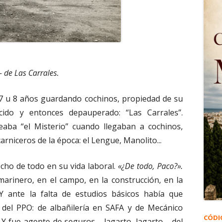
 de Las Carrales.
 7 u 8 años guardando cochinos, propiedad de su
cido y entonces depauperado: “Las Carrales”.
reaba “el Misterio” cuando llegaban a cochinos,
arniceros de la época: el Lengue, Manolito...
ho de todo en su vida laboral.
«¿De todo, Paco?».
arinero, en el campo, en la construcción, en la
 Y ante la falta de estudios básicos había que
 del PPO: de albañilería en SAFA y de Mecánico
CÓDI
. Y fue agente de seguros --lagarto, lagarto-- del