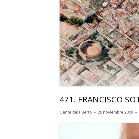
471. FRANCISCO SOTO
Autor
Publicado
Gente del Puerto
20 noviembre 2009
el