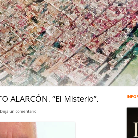
 ALARCÓN. “El Misterio”.
INFO
Ba
lat
para 471. FRANCISCO SOTO ALARCÓN. “El Misterio”.
Deja un comentario
pri