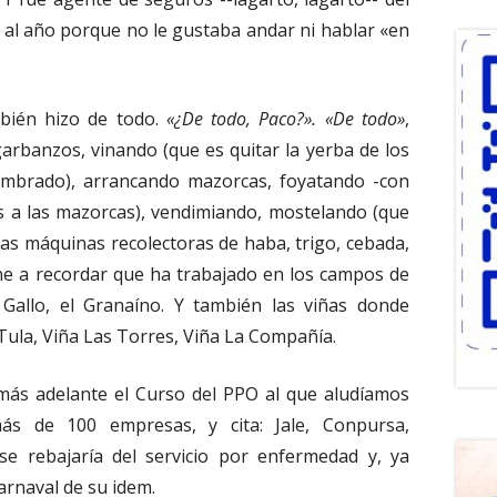
 al año porque no le gustaba andar ni hablar «en
bién hizo de todo.
«¿De todo, Paco?». «De todo»
,
arbanzos, vinando (que es quitar la yerba de los
embrado), arrancando mazorcas, foyatando -con
es a las mazorcas), vendimiando, mostelando (que
as máquinas recolectoras de haba, trigo, cebada,
 pone a recordar que ha trabajado en los campos de
l Gallo, el Granaíno. Y también las viñas donde
 Tula, Viña Las Torres, Viña La Compañía.
 más adelante el Curso del PPO al que aludíamos
ás de 100 empresas, y cita: Jale, Conpursa,
e rebajaría del servicio por enfermedad y, ya
carnaval de su idem.