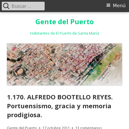
Buscar:
Menú
Menú
principal
Saltar
Gente del Puerto
al
contenido
Habitantes de El Puerto de Santa María
1.170. ALFREDO BOOTELLO REYES.
Portuensismo, gracia y memoria
prodigiosa.
Autor
Publicado
en 1.170. ALFR
Gente del Puerto
17 octubre 2011
13 comentarios