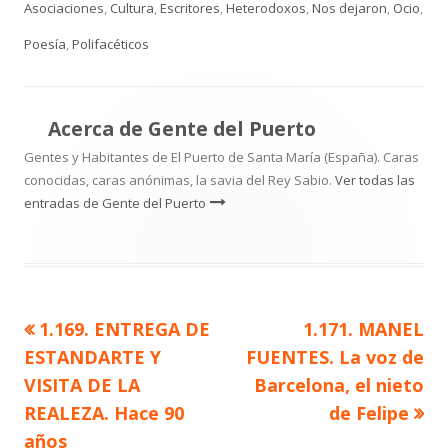
el
Asociaciones
,
Cultura
,
Escritores
,
Heterodoxos
,
Nos dejaron
,
Ocio
,
Poesía
,
Polifacéticos
Acerca de
Gente del Puerto
Gentes y Habitantes de El Puerto de Santa María (España). Caras
conocidas, caras anónimas, la savia del Rey Sabio.
Ver todas las
entradas de Gente del Puerto
Artículo
Artículo
1.169. ENTREGA DE
1.171. MANEL
Navegación
anterior
siguiente
ESTANDARTE Y
FUENTES. La voz de
de
VISITA DE LA
Barcelona, el nieto
REALEZA. Hace 90
de Felipe
entradas
años