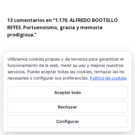
13 comentarios en “
1.170. ALFREDO BOOTELLO
REYES. Portuensismo, gracia y memoria
prodigiosa.
”
JSA
Utilizamos cookies propias y de terceros para garantizar el
funcionamiento de la web, medir su uso y mejorar nuestros
4 agosto 2015 a las 01:51
servicios. Puede aceptar todas las cookies, rechazar las no
necesarias o configurar sus preferencias.
Política de cookies
Alfredo era una persona entrañable.
Aceptar todo
Rechazar
JSA
Configurar
4 agosto 2015 a las 01:49