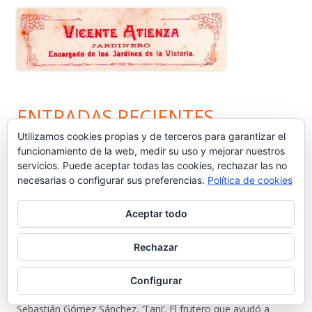
ENTRADAS RECIENTES
Utilizamos cookies propias y de terceros para garantizar el
funcionamiento de la web, medir su uso y mejorar nuestros
Nos vamos de vacaciones #6.660
servicios. Puede aceptar todas las cookies, rechazar las no
necesarias o configurar sus preferencias.
Política de cookies
¿Dónde está Calleja? #6.659
Aceptar todo
Carta protesta a Don Pedro Muñoz Seca #6.658
Rechazar
El antiguo campo del Racing y la iniciativa solidaria de Elías
Ahuja #6.657
Configurar
Sebastián Gómez Sánchez, ‘Tani’. El frutero que ayudó a