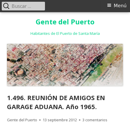
Buscar:
Menú
Menú
principal
Saltar
Gente del Puerto
al
contenido
Habitantes de El Puerto de Santa María
1.496. REUNIÓN DE AMIGOS EN
GARAGE ADUANA. Año 1965.
Autor
Publicado
en 1.496. R
Gente del Puerto
13 septiembre 2012
3 comentarios
el