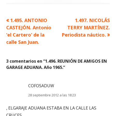
Artículo
Artículo
1.495. ANTONIO
1.497. NICOLÁS
Navegación
anterior
siguiente
CASTEJÓN. Antonio
TERRY MARTÍNEZ.
de
‘el Cartero’ de la
Periodista náutico.
calle San Juan.
entradas
3 comentarios en “
1.496. REUNIÓN DE AMIGOS EN
GARAGE ADUANA. Año 1965.
”
COFOSADUW
28 septiembre 2012 a las 18:23
, ELGARAJE ADUANA ESTABA EN LA CALLE LAS
CRUCES.