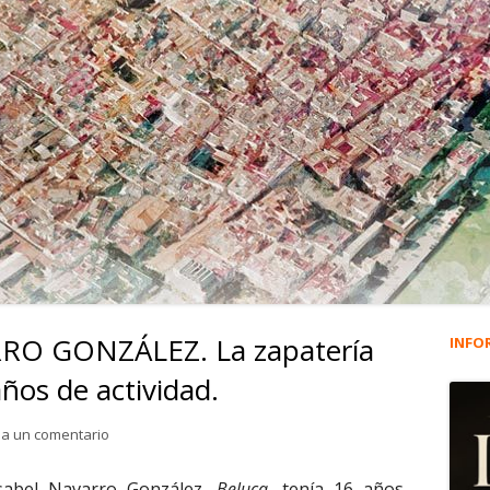
RRO GONZÁLEZ. La zapatería
INFO
Ba
años de actividad.
lat
para 1.651. ISABEL NAVARRO GONZÁLEZ. La zapatería Beluc
ja un comentario
pri
sabel Navarro González,
Beluca
, tenía 16 años