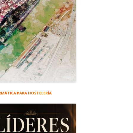
RMÁTICA PARA HOSTELERÍA
rra
eral
a cerró tras 68 años de actividad.
ncipal