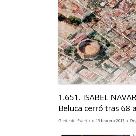
1.651. ISABEL NAVA
Beluca cerró tras 68 
Autor
Publicado
Gente del Puerto
19 febrero 2013
De
el
I