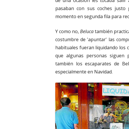
de una ocasión les tocaba salir a
pasaban con sus coches justo 
momento en segunda fila para re
Y como no,
Beluca
también practic
costumbre de 'apuntar' las compr
habituales fueran liquidando lo
que algunas personas siguen p
también los escaparates de Be
especialmente en Navidad.