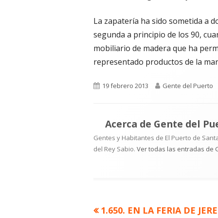
La zapatería ha sido sometida a do
segunda a principio de los 90, cua
mobiliario de madera que ha perm
representado productos de la mar
Publicado
Autor
19 febrero 2013
Gente del Puerto
el
Acerca de
Gente del Pu
Gentes y Habitantes de El Puerto de Santa
del Rey Sabio.
Ver todas las entradas de 
Artículo
1.650. EN LA FERIA DE JERE
Navegación