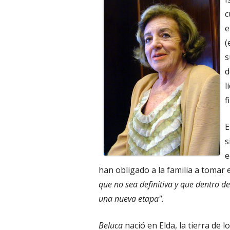
c
e
(
s
d
l
f
E
s
e
han obligado a la familia a tomar
que no sea definitiva y que dentro d
una nueva etapa".
Beluca
nació en Elda, la tierra de 