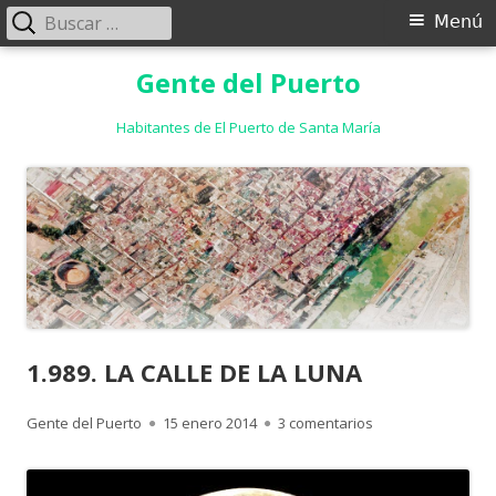
Buscar:
Menú
Menú
principal
Saltar
Gente del Puerto
al
contenido
Habitantes de El Puerto de Santa María
1.989. LA CALLE DE LA LUNA
Autor
Publicado
en 1.989. LA CALLE
Gente del Puerto
15 enero 2014
3 comentarios
el