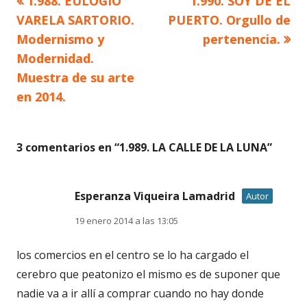
Artículo
Artículo
1.988. EULOGIO
1.990. SOY DE EL
Navegación
anterior
siguiente
VARELA SARTORIO.
PUERTO. Orgullo de
de
Modernismo y
pertenencia.
Modernidad.
entradas
Muestra de su arte
en 2014.
3 comentarios en “
1.989. LA CALLE DE LA LUNA
”
Esperanza Viqueira Lamadrid
Autor
19 enero 2014 a las 13:05
los comercios en el centro se lo ha cargado el
cerebro que peatonizo el mismo es de suponer que
nadie va a ir allí a comprar cuando no hay donde