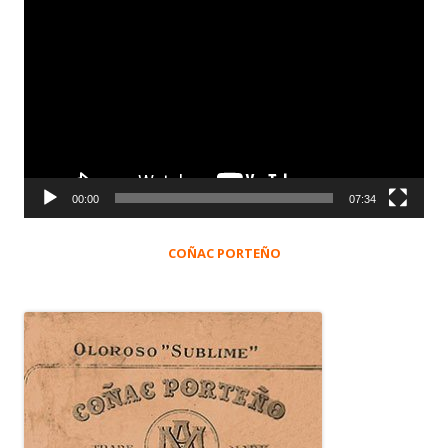
Reproductor
de
vídeo
00:00
07:34
COÑAC PORTEÑO