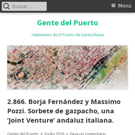
Buscar:
Menú
Menú
principal
Saltar
Gente del Puerto
al
contenido
Habitantes de El Puerto de Santa María
2.866. Borja Fernández y Massimo
Pozzi. Sorbete de gazpacho, una
‘Joint Venture’ andaluz italiana.
Autor
Publicado
para 2.866. Borj
Gente del Puerto
9 julio 2016
Deja un comentario