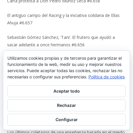
Carta protesta a Don Pedro Muñoz Seca #6.658
El antiguo campo del Racing y la iniciativa solidaria de Elías
Ahuja #6.657
Sebastián Gómez Sánchez, ‘Tani’. El frutero que ayudó a
sacar adelante a once hermanos #6.656
Utilizamos cookies propias y de terceros para garantizar el
La viñeta de Alberto Castrelo. Se hacen fiestas a domicilio
funcionamiento de la web, medir su uso y mejorar nuestros
#6.655
servicios. Puede aceptar todas las cookies, rechazar las no
necesarias o configurar sus preferencias.
Política de cookies
Cuando «el Pavirri» llevaba a El Puerto en la garganta #6.654
Aceptar todo
Luis Suárez Ávila y Pepita Lena: una tertulia de 2004 sobre el
centro histórico que El Puerto estaba perdiendo #6.653
Rechazar
Urbaluz, cuando El Puerto se vistió la americana #6.652
Configurar
Los últimos coletazos de una enseñanza basada en el miedo