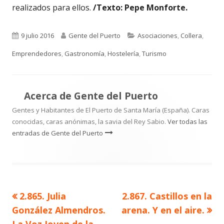
realizados para ellos.
/Texto: Pepe Monforte.
Publicado
Autor
Categorías
9 julio 2016
Gente del Puerto
Asociaciones
,
Collera
,
el
Emprendedores
,
Gastronomía
,
Hostelería
,
Turismo
Acerca de
Gente del Puerto
Gentes y Habitantes de El Puerto de Santa María (España). Caras
conocidas, caras anónimas, la savia del Rey Sabio.
Ver todas las
entradas de Gente del Puerto
Artículo
Artículo
2.865. Julia
2.867. Castillos en la
Navegación
anterior
siguiente
González Almendros.
arena. Y en el aire.
de
La Voz Joven de la