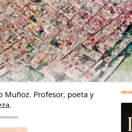
o Muñoz. Profesor, poeta y
INFO
Ba
eza.
lat
en 2.911. Gerardo Alonso Muñoz. Profesor, poeta y amante de l
omentarios
pri