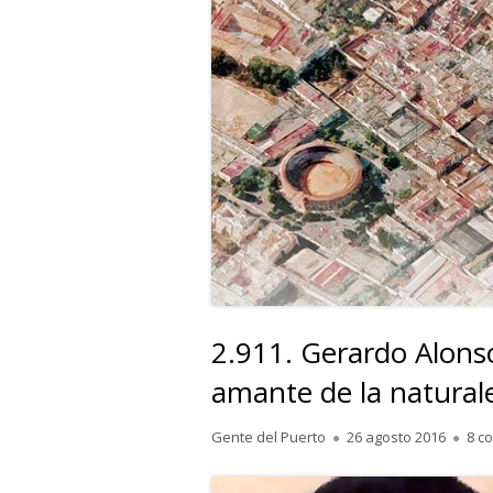
2.911. Gerardo Alons
amante de la natural
Autor
Publicado
Gente del Puerto
26 agosto 2016
8 c
el