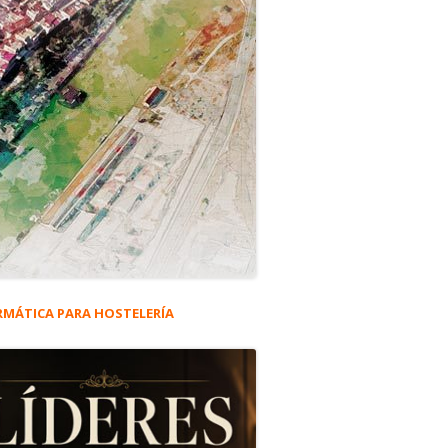
RMÁTICA PARA HOSTELERÍA
rra
eral
a naturaleza.
ncipal