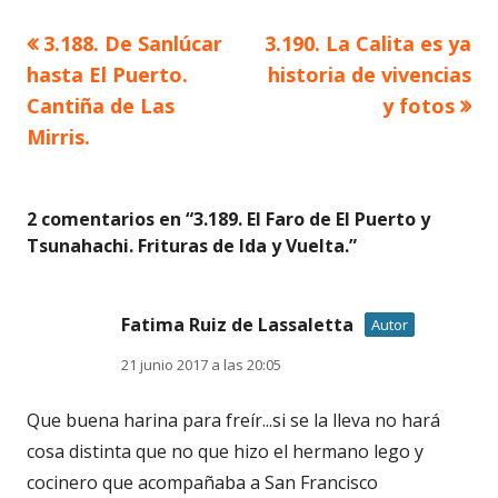
Artículo
Artículo
3.188. De Sanlúcar
3.190. La Calita es ya
Navegación
anterior
siguiente
hasta El Puerto.
historia de vivencias
de
Cantiña de Las
y fotos
Mirris.
entradas
2 comentarios en “
3.189. El Faro de El Puerto y
Tsunahachi. Frituras de Ida y Vuelta.
”
Fatima Ruiz de Lassaletta
Autor
21 junio 2017 a las 20:05
Que buena harina para freír...si se la lleva no hará
cosa distinta que no que hizo el hermano lego y
cocinero que acompañaba a San Francisco