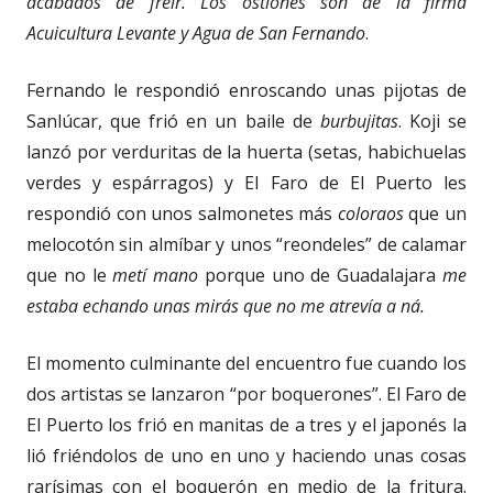
acabados de freir. Los ostiones son de la firma
Acuicultura Levante y Agua de San Fernando
.
Fernando le respondió enroscando unas pijotas de
Sanlúcar, que frió en un baile de
burbujitas
. Koji se
lanzó por verduritas de la huerta (setas, habichuelas
verdes y espárragos) y El Faro de El Puerto les
respondió con unos salmonetes más
coloraos
que un
melocotón sin almíbar y unos “reondeles” de calamar
que no le
metí mano
porque uno de Guadalajara
me
estaba echando unas mirás que no me atrevía a ná.
El momento culminante del encuentro fue cuando los
dos artistas se lanzaron “por boquerones”. El Faro de
El Puerto los frió en manitas de a tres y el japonés la
lió friéndolos de uno en uno y haciendo unas cosas
rarísimas con el boquerón en medio de la fritura.