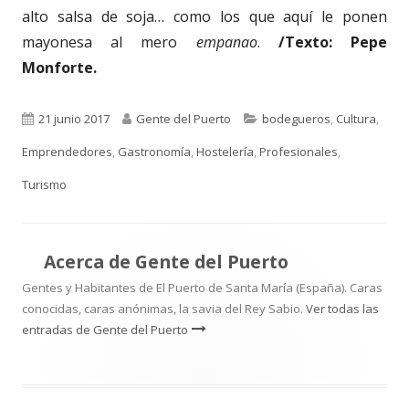
alto salsa de soja… como los que aquí le ponen
mayonesa al mero
empanao
.
/Texto: Pepe
Monforte.
Publicado
Autor
Categorías
21 junio 2017
Gente del Puerto
bodegueros
,
Cultura
,
el
Emprendedores
,
Gastronomía
,
Hostelería
,
Profesionales
,
Turismo
Acerca de
Gente del Puerto
Gentes y Habitantes de El Puerto de Santa María (España). Caras
conocidas, caras anónimas, la savia del Rey Sabio.
Ver todas las
entradas de Gente del Puerto