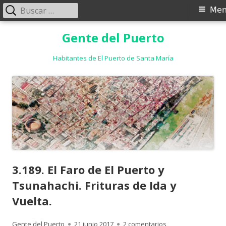
Buscar:
Menú
Me
principal
Saltar
Gente del Puerto
al
contenido
Habitantes de El Puerto de Santa María
3.189. El Faro de El Puerto y
Tsunahachi. Frituras de Ida y
Vuelta.
Autor
Publicado
en 3.189. El Faro de
Gente del Puerto
21 junio 2017
2 comentarios