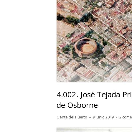
4.002. José Tejada Pr
de Osborne
Autor
Publicado
Gente del Puerto
9 junio 2019
2 come
el