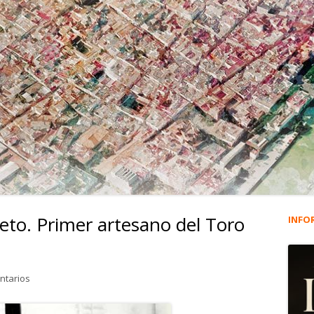
ieto. Primer artesano del Toro
INFO
Ba
lat
en 4.002. José Tejada Prieto. Primer artesano del Toro de Osborne
ntarios
pri