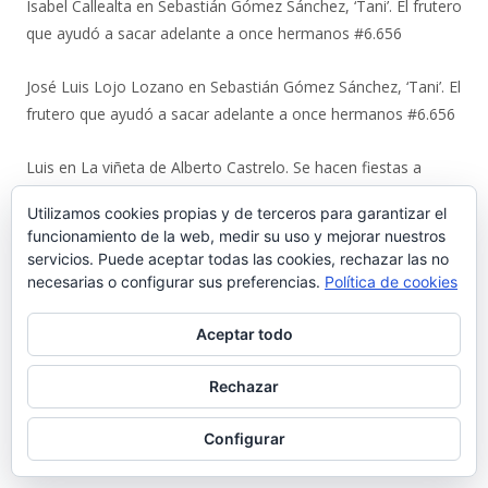
Isabel Callealta
en
Sebastián Gómez Sánchez, ‘Tani’. El frutero
que ayudó a sacar adelante a once hermanos #6.656
José Luis Lojo Lozano
en
Sebastián Gómez Sánchez, ‘Tani’. El
frutero que ayudó a sacar adelante a once hermanos #6.656
Luis
en
La viñeta de Alberto Castrelo. Se hacen fiestas a
domicilio #6.655
Utilizamos cookies propias y de terceros para garantizar el
funcionamiento de la web, medir su uso y mejorar nuestros
Javier Bello González
en
La viñeta de Alberto Castrelo. Se
servicios. Puede aceptar todas las cookies, rechazar las no
hacen fiestas a domicilio #6.655
necesarias o configurar sus preferencias.
Política de cookies
Fernando
en
La viñeta de Alberto Castrelo. Se hacen fiestas a
Aceptar todo
domicilio #6.655
Rechazar
Nicolas Terry Martinez
en
Luis Suárez Ávila y Pepita Lena:
una tertulia de 2004 sobre el centro histórico que El Puerto
Configurar
estaba perdiendo #6.653