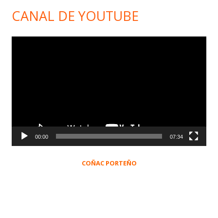
CANAL DE YOUTUBE
Reproductor
de
vídeo
00:00
07:34
COÑAC PORTEÑO