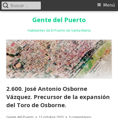
Buscar:
Menú
Menú
principal
Saltar
Gente del Puerto
al
contenido
Habitantes de El Puerto de Santa María
2.600. José Antonio Osborne
Vázquez. Precursor de la expansión
del Toro de Osborne.
Autor
Publicado
en 2.600. José A
Gente del Puerto
11 octubre 2015
3 comentarios