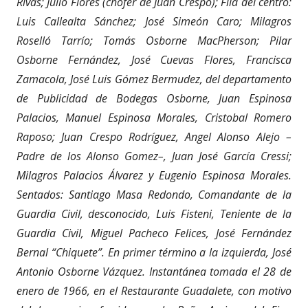
Rivas; Julio Flores (chofer de Juan Crespo); Fila del centro:
Luis Callealta Sánchez; José Simeón Caro; Milagros
Roselló Tarrío; Tomás Osborne MacPherson; Pilar
Osborne Fernández,
José Cuevas Flores, Francisca
Zamacola, José Luis Gómez Bermudez, del departamento
de Publicidad de Bodegas Osborne, Juan Espinosa
Palacios, Manuel Espinosa Morales, Cristobal Romero
Raposo; Juan Crespo Rodríguez, Angel Alonso Alejo –
Padre de los Alonso Gomez–, Juan José García Cressi;
Milagros Palacios Álvarez y Eugenio Espinosa Morales.
Sentados: Santiago Masa Redondo, Comandante de la
Guardia Civil, desconocido, Luis Fisteni, Teniente de la
Guardia Civil, Miguel Pacheco Felices, José Fernández
Bernal “Chiquete”. En primer término a la izquierda, José
Antonio Osborne Vázquez. Instantánea tomada el 28 de
enero de 1966, en el Restaurante Guadalete, con motivo