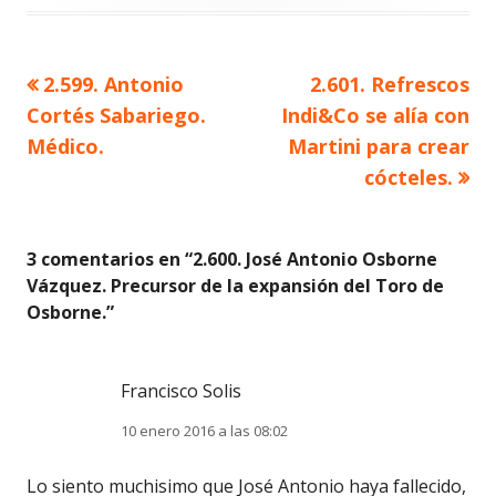
Artículo
Artículo
2.599. Antonio
2.601. Refrescos
Navegación
anterior
siguiente
Cortés Sabariego.
Indi&Co se alía con
de
Médico.
Martini para crear
cócteles.
entradas
3 comentarios en “
2.600. José Antonio Osborne
Vázquez. Precursor de la expansión del Toro de
Osborne.
”
Francisco Solis
10 enero 2016 a las 08:02
Lo siento muchisimo que José Antonio haya fallecido,