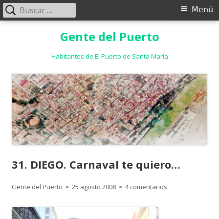
Buscar:
Menú
Menú
principal
Saltar
Gente del Puerto
al
contenido
Habitantes de El Puerto de Santa María
31. DIEGO. Carnaval te quiero…
Autor
Publicado
en 31. DIEGO. Ca
Gente del Puerto
25 agosto 2008
4 comentarios
el