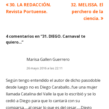
Artículo
Artículo
30. LA REDACCIÓN.
32. MELISSA. El
Navegación
anterior
siguiente
Revista Portuense.
perchero de la
de
ciencia.
entradas
4 comentarios en “
31. DIEGO. Carnaval te
quiero…
”
Marisa Gallen Guerrero
26 mayo 2016 a las 22:11
Según tengo entendido el autor de dicho pasodoble
desde luego no es Diego Caraballo...fue una mujer
llamada Catalina del Valle la que lo escribió y se lo
cedió a Diego para que lo cantará con su
comparsa......al cesar lo que es del cesar......Diego