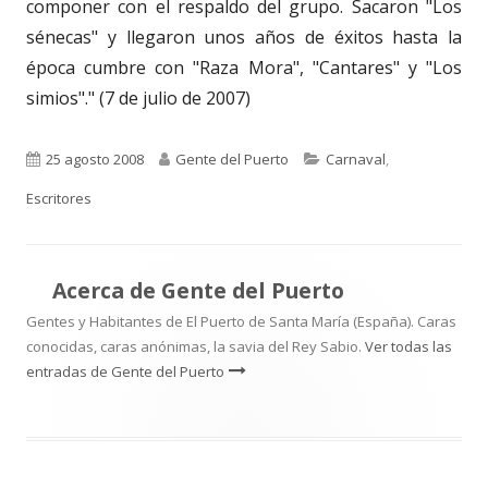
componer con el respaldo del grupo. Sacaron "Los
sénecas" y llegaron unos años de éxitos hasta la
época cumbre con "Raza Mora", "Cantares" y "Los
simios"." (7 de julio de 2007)
Publicado
Autor
Categorías
25 agosto 2008
Gente del Puerto
Carnaval
,
el
Escritores
Acerca de
Gente del Puerto
Gentes y Habitantes de El Puerto de Santa María (España). Caras
conocidas, caras anónimas, la savia del Rey Sabio.
Ver todas las
entradas de Gente del Puerto