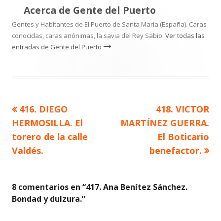
Acerca de
Gente del Puerto
Gentes y Habitantes de El Puerto de Santa María (España). Caras
conocidas, caras anónimas, la savia del Rey Sabio.
Ver todas las
entradas de Gente del Puerto
Artículo
Artículo
416. DIEGO
418. VICTOR
Navegación
anterior
siguiente
HERMOSILLA. El
MARTÍNEZ GUERRA.
de
torero de la calle
El Boticario
Valdés.
benefactor.
entradas
8 comentarios en “
417. Ana Benítez Sánchez.
Bondad y dulzura.
”