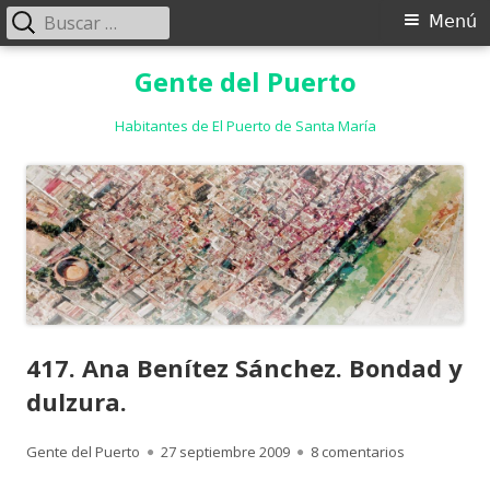
Buscar:
Menú
Menú
principal
Saltar
Gente del Puerto
al
contenido
Habitantes de El Puerto de Santa María
417. Ana Benítez Sánchez. Bondad y
dulzura.
Autor
Publicado
en 417. Ana 
Gente del Puerto
27 septiembre 2009
8 comentarios
el