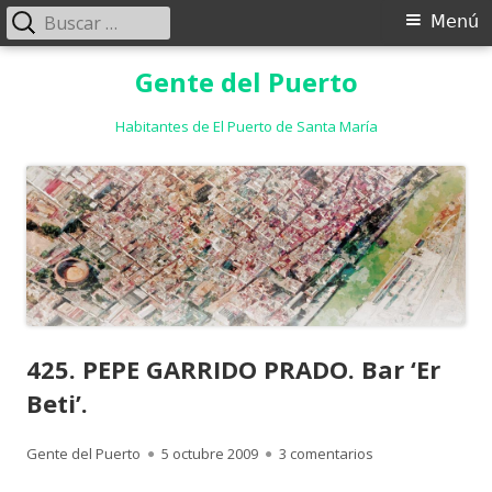
Buscar:
Menú
Menú
principal
Saltar
Gente del Puerto
al
contenido
Habitantes de El Puerto de Santa María
425. PEPE GARRIDO PRADO. Bar ‘Er
Beti’.
Autor
Publicado
en 425. PEPE GARR
Gente del Puerto
5 octubre 2009
3 comentarios
el