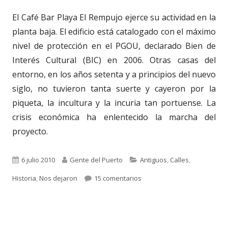
El Café Bar Playa El Rempujo ejerce su actividad en la
planta baja. El edificio está catalogado con el máximo
nivel de protección en el PGOU, declarado Bien de
Interés Cultural (BIC) en 2006. Otras casas del
entorno, en los años setenta y a principios del nuevo
siglo, no tuvieron tanta suerte y cayeron por la
piqueta, la incultura y la incuria tan portuense. La
crisis económica ha enlentecido la marcha del
proyecto.
Publicado
Autor
Categorías
6 julio 2010
Gente del Puerto
Antiguos
,
Calles
,
el
en 701. NIÑOS EN LA CASA 
Historia
,
Nos dejaron
15 comentarios