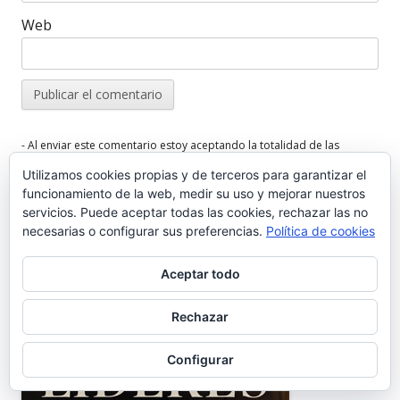
Web
- Al enviar este comentario estoy aceptando la totalidad de las
.
codiciones de la
POLITICA DE PRIVACIDAD
Y
AVISO LEGAL
Utilizamos cookies propias y de terceros para garantizar el
funcionamiento de la web, medir su uso y mejorar nuestros
servicios. Puede aceptar todas las cookies, rechazar las no
necesarias o configurar sus preferencias.
Política de cookies
Aceptar todo
INFORMÁTICA PARA HOSTELERÍA
Barra
Rechazar
lateral
principal
Configurar