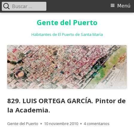
Buscar:
Menú
Menú
principal
Saltar
Gente del Puerto
al
contenido
Habitantes de El Puerto de Santa María
829. LUIS ORTEGA GARCÍA. Pintor de
la Academia.
Autor
Publicado
en 829. LUIS 
Gente del Puerto
10 noviembre 2010
4 comentarios
el