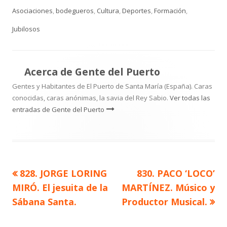
el
Asociaciones
,
bodegueros
,
Cultura
,
Deportes
,
Formación
,
Jubilosos
Acerca de
Gente del Puerto
Gentes y Habitantes de El Puerto de Santa María (España). Caras
conocidas, caras anónimas, la savia del Rey Sabio.
Ver todas las
entradas de Gente del Puerto
Artículo
Artículo
828. JORGE LORING
830. PACO ‘LOCO’
Navegación
anterior
siguiente
MIRÓ. El jesuita de la
MARTÍNEZ. Músico y
de
Sábana Santa.
Productor Musical.
entradas