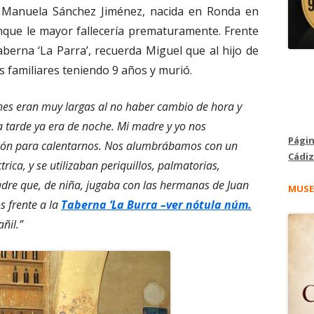
 Manuela Sánchez Jiménez, nacida en Ronda en
nque le mayor fallecería prematuramente. Frente
aberna ‘La Parra’, recuerda Miguel que al hijo de
 familiares teniendo 9 años y murió.
ches eran muy largas al no haber cambio de hora y
la tarde ya era de noche. Mi madre y yo nos
Págin
icón para calentarnos. Nos alumbrábamos con un
Cádiz
rica, y se utilizaban periquillos, palmatorias,
dre que, de niña, jugaba con las hermanas de Juan
MUSE
s frente a la
Taberna ‘La Burra –ver nótula núm.
ñil.”