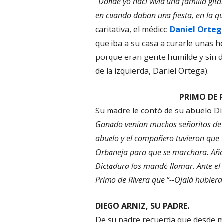
“Donde yo nací vivía una familia git
en cuando daban una fiesta, en la q
caritativa, el médico
Daniel Orteg
que iba a su casa a curarle unas h
porque eran gente humilde y sin d
de la izquierda, Daniel Ortega).
PRIMO DE 
Su madre le contó de su abuelo 
Ganado venían muchos señoritos de 
abuelo y el compañero tuvieron que t
Orbaneja para que se marchara. Años
Dictadura los mandó llamar. Ante el 
Primo de Rivera que
“--Ojalá hubier
DIEGO ARNIZ, SU PADRE.
De su padre recuerda que desde m