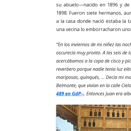
su abuelo—nacido en 1896 y de
1898. Fueron siete hermanos, au
a la casa donde nació estaba la t
una vecina lo emborracharon unos
“En los inviernos de mi niñez las no
oscurecía muy pronto. A las seis de 
acercábamos a la copa de cisco y p
reverbero porque nadie tenía luz eléct
mariposas, quinqués, … Decía mi ma
Belmonte, que vivían en la calle Cielo
489 en GdP--
. Entonces Juan era alba