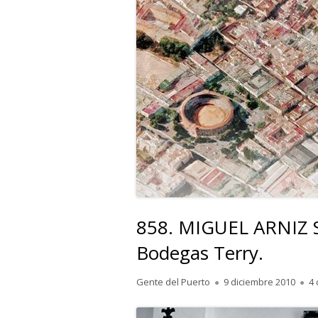
858. MIGUEL ARNIZ 
Bodegas Terry.
Autor
Publicado
Gente del Puerto
9 diciembre 2010
4
el