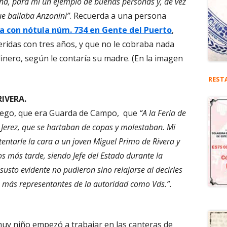
ana, para mi un ejemplo de buenas personas y, de vez
ue bailaba Anzonini”
. Recuerda a una persona
a con nótula núm. 734 en Gente del Puerto
,
eridas con tres años, y que no le cobraba nada
inero, según le contaría su madre. (En la imagen
REST
RIVERA.
Diego, que era Guarda de Campo, que
“A la Feria de
Jerez, que se hartaban de copas y molestaban. Mi
entarle la cara a un joven Miguel Primo de Rivera y
 más tarde, siendo Jefe del Estado durante la
susto evidente no pudieron sino relajarse al decirles
a más representantes de la autoridad como Vds.”.
uy niño empezó a trabajar en las canteras de