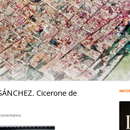
SÁNCHEZ. Cicerone de
INFO
Ba
lat
en 858. MIGUEL ARNIZ SÁNCHEZ. Cicerone de Bodegas Terry.
 comentarios
pri