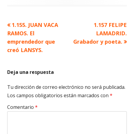
Artículo
Artículo
1.155. JUAN VACA
1.157 FELIPE
Navegación
anterior
siguiente
RAMOS. El
LAMADRID.
de
emprendedor que
Grabador y poeta.
creó LANSYS.
entradas
Deja una respuesta
Tu dirección de correo electrónico no será publicada.
Los campos obligatorios están marcados con
*
Comentario
*