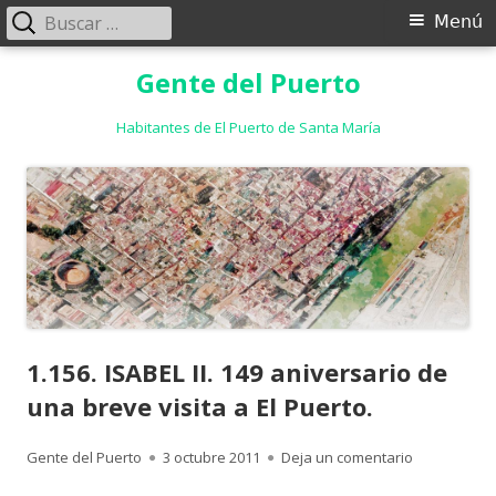
Buscar:
Menú
Menú
principal
Saltar
Gente del Puerto
al
contenido
Habitantes de El Puerto de Santa María
1.156. ISABEL II. 149 aniversario de
una breve visita a El Puerto.
Autor
Publicado
para 1.156. I
Gente del Puerto
3 octubre 2011
Deja un comentario
el