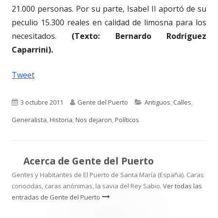
21.000 personas. Por su parte, Isabel II aportó de su
peculio 15.300 reales en calidad de limosna para los
necesitados.
(Texto: Bernardo Rodríguez
Caparrini).
Tweet
Publicado
Autor
Categorías
3 octubre 2011
Gente del Puerto
Antiguos
,
Calles
,
el
Generalista
,
Historia
,
Nos dejaron
,
Políticos
Acerca de
Gente del Puerto
Gentes y Habitantes de El Puerto de Santa María (España). Caras
conocidas, caras anónimas, la savia del Rey Sabio.
Ver todas las
entradas de Gente del Puerto