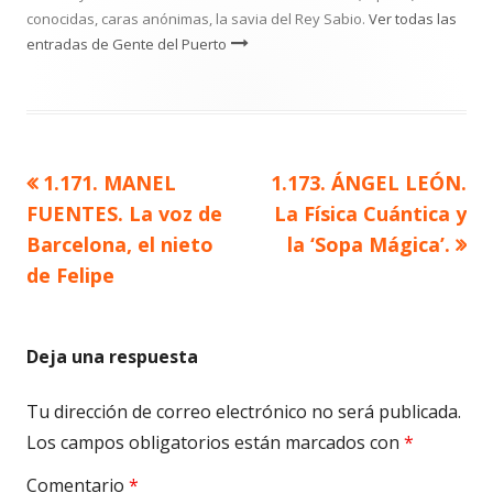
conocidas, caras anónimas, la savia del Rey Sabio.
Ver todas las
entradas de Gente del Puerto
Artículo
Artículo
1.171. MANEL
1.173. ÁNGEL LEÓN.
Navegación
anterior
siguiente
FUENTES. La voz de
La Física Cuántica y
de
Barcelona, el nieto
la ‘Sopa Mágica’.
de Felipe
entradas
Deja una respuesta
Tu dirección de correo electrónico no será publicada.
Los campos obligatorios están marcados con
*
Comentario
*