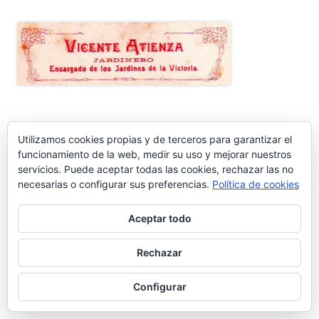
ENTRADAS RECIENTES
Utilizamos cookies propias y de terceros para garantizar el
funcionamiento de la web, medir su uso y mejorar nuestros
servicios. Puede aceptar todas las cookies, rechazar las no
Nos vamos de vacaciones #6.660
necesarias o configurar sus preferencias.
Política de cookies
¿Dónde está Calleja? #6.659
Aceptar todo
Carta protesta a Don Pedro Muñoz Seca #6.658
Rechazar
El antiguo campo del Racing y la iniciativa solidaria de Elías
Configurar
Ahuja #6.657