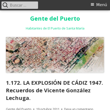
Buscar:
Menú
Menú
principal
Saltar
Gente del Puerto
al
contenido
Habitantes de El Puerto de Santa María
1.172. LA EXPLOSIÓN DE CÁDIZ 1947.
Recuerdos de Vicente González
Lechuga.
Autor
Publicado
para 1.172
Gente del Puerto
19 octubre 2011
Deja un comentario