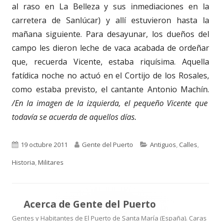
al raso en La Belleza y sus inmediaciones en la
carretera de Sanlúcar) y allí estuvieron hasta la
mañana siguiente. Para desayunar, los dueños del
campo les dieron leche de vaca acabada de ordeñar
que, recuerda Vicente, estaba riquísima. Aquella
fatídica noche no actuó en el Cortijo de los Rosales,
como estaba previsto, el cantante Antonio Machín.
/En la imagen de la izquierda, el pequeño Vicente que
todavía se acuerda de aquellos días.
Publicado
Autor
Categorías
19 octubre 2011
Gente del Puerto
Antiguos
,
Calles
,
el
Historia
,
Militares
Acerca de
Gente del Puerto
Gentes y Habitantes de El Puerto de Santa María (España). Caras