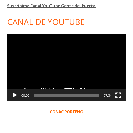
Suscribirse Canal YouTube Gente del Puerto
CANAL DE YOUTUBE
Reproductor
de
vídeo
00:00
07:34
COÑAC PORTEÑO