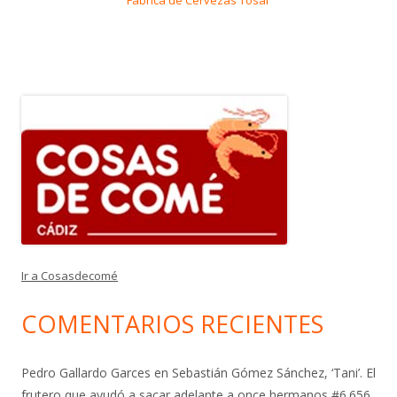
Ir a Cosasdecomé
COMENTARIOS RECIENTES
Pedro Gallardo Garces
en
Sebastián Gómez Sánchez, ‘Tani’. El
frutero que ayudó a sacar adelante a once hermanos #6.656