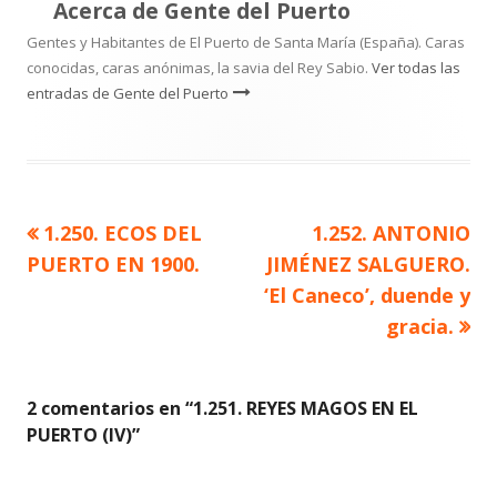
Acerca de
Gente del Puerto
Gentes y Habitantes de El Puerto de Santa María (España). Caras
conocidas, caras anónimas, la savia del Rey Sabio.
Ver todas las
entradas de Gente del Puerto
Artículo
Artículo
1.250. ECOS DEL
1.252. ANTONIO
Navegación
anterior
siguiente
PUERTO EN 1900.
JIMÉNEZ SALGUERO.
de
‘El Caneco’, duende y
gracia.
entradas
2 comentarios en “
1.251. REYES MAGOS EN EL
PUERTO (IV)
”