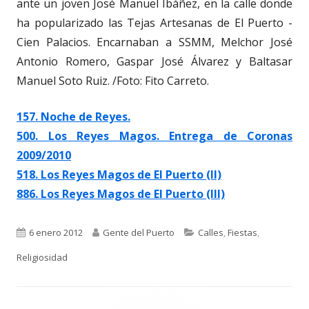
ante un joven José Manuel Ibáñez, en la calle donde
ha popularizado las Tejas Artesanas de El Puerto -
Cien Palacios. Encarnaban a SSMM, Melchor José
Antonio Romero, Gaspar José Álvarez y Baltasar
Manuel Soto Ruiz. /Foto: Fito Carreto.
157. Noche de Reyes.
500. Los Reyes Magos. Entrega de Coronas
2009/2010
518. Los Reyes Magos de El Puerto (II)
886. Los Reyes Magos de El Puerto (III)
Publicado
Autor
Categorías
6 enero 2012
Gente del Puerto
Calles
,
Fiestas
,
el
Religiosidad