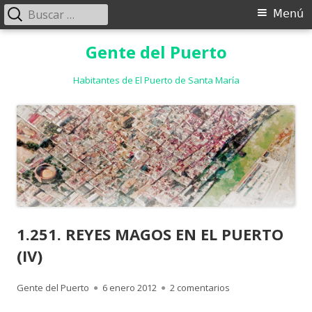
Buscar:
Menú
Menú
principal
Saltar
Gente del Puerto
al
contenido
Habitantes de El Puerto de Santa María
1.251. REYES MAGOS EN EL PUERTO
(IV)
Autor
Publicado
en 1.251. REYES MA
Gente del Puerto
6 enero 2012
2 comentarios
el