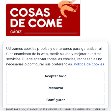
Ir a Cosasdecomé
Utilizamos cookies propias y de terceros para garantizar el
funcionamiento de la web, medir su uso y mejorar nuestros
COMENTARIOS RECIENTES
servicios. Puede aceptar todas las cookies, rechazar las no
necesarias o configurar sus preferencias.
Política de cookies
Pedro Gallardo Garces
en
Sebastián Gómez Sánchez, ‘Tani’. El
Aceptar todo
frutero que ayudó a sacar adelante a once hermanos #6.656
Rechazar
Isabel Callealta
en
Sebastián Gómez Sánchez, ‘Tani’. El frutero
que ayudó a sacar adelante a once hermanos #6.656
Configurar
José Luis Lojo Lozano
en
Sebastián Gómez Sánchez, ‘Tani’. El