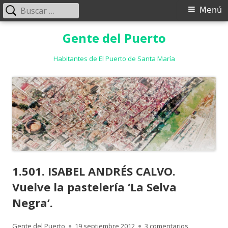
Buscar:
Menú
Menú
principal
Saltar
Gente del Puerto
al
contenido
Habitantes de El Puerto de Santa María
1.501. ISABEL ANDRÉS CALVO.
Vuelve la pastelería ‘La Selva
Negra’.
Autor
Publicado
en 1.501. ISA
Gente del Puerto
19 septiembre 2012
3 comentarios