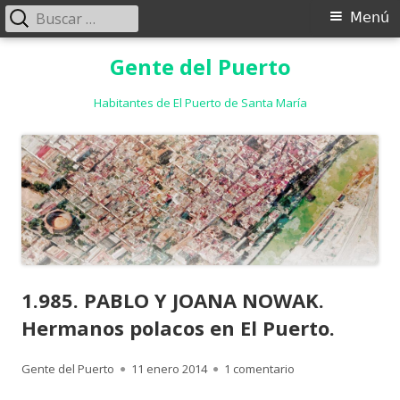
Buscar:
Menú
Menú
principal
Saltar
Gente del Puerto
al
contenido
Habitantes de El Puerto de Santa María
1.985. PABLO Y JOANA NOWAK.
Hermanos polacos en El Puerto.
Autor
Publicado
en 1.985. PABLO Y 
Gente del Puerto
11 enero 2014
1 comentario
el