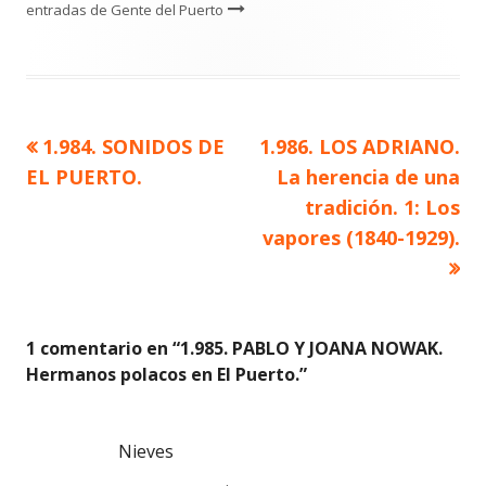
entradas de Gente del Puerto
Artículo
Artículo
1.984. SONIDOS DE
1.986. LOS ADRIANO.
Navegación
anterior
siguiente
EL PUERTO.
La herencia de una
de
tradición. 1: Los
vapores (1840-1929).
entradas
1 comentario en “
1.985. PABLO Y JOANA NOWAK.
Hermanos polacos en El Puerto.
”
Nieves