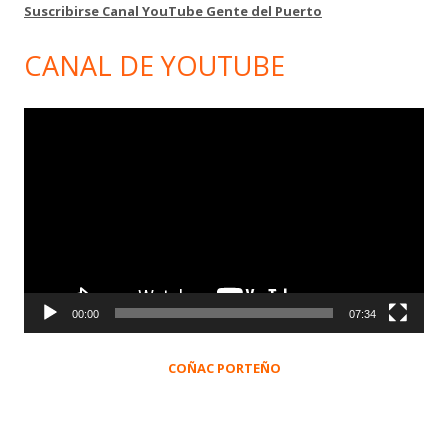
Suscribirse Canal YouTube Gente del Puerto
CANAL DE YOUTUBE
Reproductor
de
vídeo
00:00
07:34
COÑAC PORTEÑO