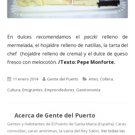
En dulces recomendamos el
paczki
relleno de
mermelada, el hojaldre relleno de natillas, la tarta del
chef (hojaldre relleno de crema) y el dulce de queso
fresco con melocotón.
/Texto: Pepe Monforte.
Publicado
Autor
Categorías
11 enero 2014
Gente del Puerto
Artes
,
Collera
,
el
Cultura
,
Emigrantes
,
Emprendedores
,
Gastronomía
Acerca de
Gente del Puerto
Gentes y Habitantes de El Puerto de Santa María (España). Caras
conocidas, caras anónimas, la savia del Rey Sabio.
Ver todas las