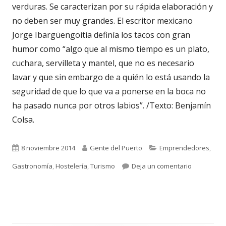
verduras. Se caracterizan por su rápida elaboración y
no deben ser muy grandes. El escritor mexicano
Jorge Ibargüengoitia definía los tacos con gran
humor como “algo que al mismo tiempo es un plato,
cuchara, servilleta y mantel, que no es necesario
lavar y que sin embargo de a quién lo está usando la
seguridad de que lo que va a ponerse en la boca no
ha pasado nunca por otros labios”. /Texto: Benjamín
Colsa.
Publicado
Autor
Categorías
8 noviembre 2014
Gente del Puerto
Emprendedores
,
el
para 2.286.
Gastronomía
,
Hostelería
,
Turismo
Deja un comentario