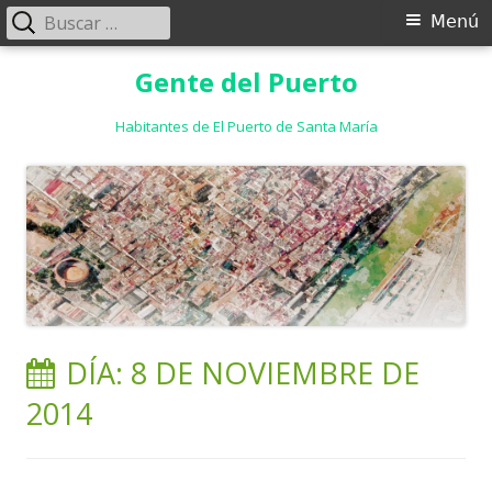
Buscar:
Menú
Menú
principal
Saltar
Gente del Puerto
al
contenido
Habitantes de El Puerto de Santa María
DÍA:
8 DE NOVIEMBRE DE
2014