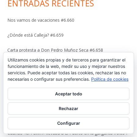
ENTRADAS RECIENTES
Nos vamos de vacaciones #6.660
¿Dónde está Calleja? #6.659
Carta protesta a Don Pedro Muñoz Seca #6.658
Utilizamos cookies propias y de terceros para garantizar el
El antiguo campo del Racing y la iniciativa solidaria de Elías
funcionamiento de la web, medir su uso y mejorar nuestros
Ahuja #6.657
servicios. Puede aceptar todas las cookies, rechazar las no
necesarias o configurar sus preferencias.
Política de cookies
Sebastián Gómez Sánchez, ‘Tani’. El frutero que ayudó a
Aceptar todo
sacar adelante a once hermanos #6.656
Rechazar
La viñeta de Alberto Castrelo. Se hacen fiestas a domicilio
#6.655
Configurar
Cuando «el Pavirri» llevaba a El Puerto en la garganta #6.654