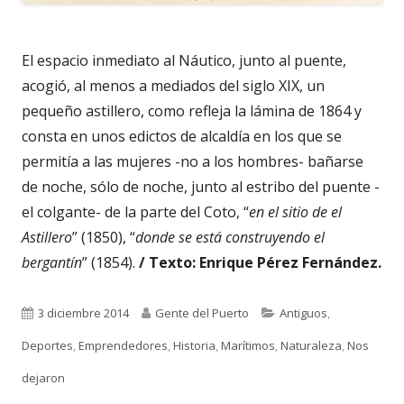
El espacio inmediato al Náutico, junto al puente,
acogió, al menos a mediados del siglo XIX, un
pequeño astillero, como refleja la lámina de 1864 y
consta en unos edictos de alcaldía en los que se
permitía a las mujeres -no a los hombres- bañarse
de noche, sólo de noche, junto al estribo del puente -
el colgante- de la parte del Coto, “
en el sitio de el
Astillero
” (1850), “
donde se está construyendo el
bergantín
” (1854).
/ Texto: Enrique Pérez Fernández.
Publicado
Autor
Categorías
3 diciembre 2014
Gente del Puerto
Antiguos
,
el
Deportes
,
Emprendedores
,
Historia
,
Marítimos
,
Naturaleza
,
Nos
dejaron