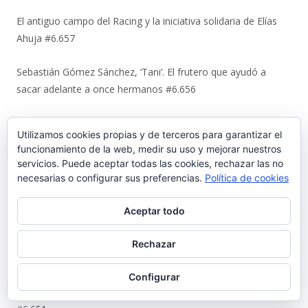
El antiguo campo del Racing y la iniciativa solidaria de Elías
Ahuja #6.657
Sebastián Gómez Sánchez, ‘Tani’. El frutero que ayudó a
sacar adelante a once hermanos #6.656
La viñeta de Alberto Castrelo. Se hacen fiestas a domicilio
Utilizamos cookies propias y de terceros para garantizar el
#6.655
funcionamiento de la web, medir su uso y mejorar nuestros
servicios. Puede aceptar todas las cookies, rechazar las no
Cuando «el Pavirri» llevaba a El Puerto en la garganta #6.654
necesarias o configurar sus preferencias.
Política de cookies
Luis Suárez Ávila y Pepita Lena: una tertulia de 2004 sobre el
Aceptar todo
centro histórico que El Puerto estaba perdiendo #6.653
Rechazar
Urbaluz, cuando El Puerto se vistió la americana #6.652
Configurar
Los últimos coletazos de una enseñanza basada en el miedo