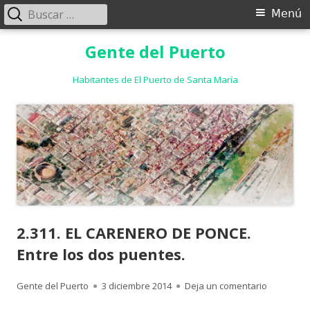
Buscar:
Menú
Menú
principal
Saltar
Gente del Puerto
al
contenido
Habitantes de El Puerto de Santa María
2.311. EL CARENERO DE PONCE.
Entre los dos puentes.
Autor
Publicado
para 2.31
Gente del Puerto
3 diciembre 2014
Deja un comentario
el