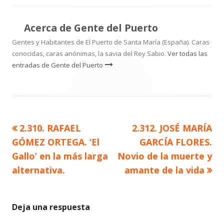
Acerca de
Gente del Puerto
Gentes y Habitantes de El Puerto de Santa María (España). Caras
conocidas, caras anónimas, la savia del Rey Sabio.
Ver todas las
entradas de Gente del Puerto
Artículo
Artículo
2.310. RAFAEL
2.312. JOSÉ MARÍA
Navegación
anterior
siguiente
GÓMEZ ORTEGA. ‘El
GARCÍA FLORES.
de
Gallo’ en la más larga
Novio de la muerte y
alternativa.
amante de la vida
entradas
Deja una respuesta